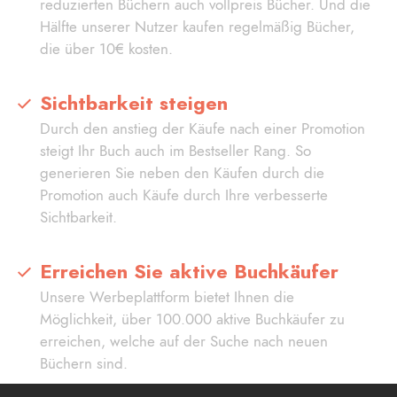
reduzierten Büchern auch vollpreis Bücher. Und die
Hälfte unserer Nutzer kaufen regelmäßig Bücher,
die über 10€ kosten.
Sichtbarkeit steigen
Durch den anstieg der Käufe nach einer Promotion
steigt Ihr Buch auch im Bestseller Rang. So
generieren Sie neben den Käufen durch die
Promotion auch Käufe durch Ihre verbesserte
Sichtbarkeit.
Erreichen Sie aktive Buchkäufer
Unsere Werbeplattform bietet Ihnen die
Möglichkeit, über 100.000 aktive Buchkäufer zu
erreichen, welche auf der Suche nach neuen
Büchern sind.