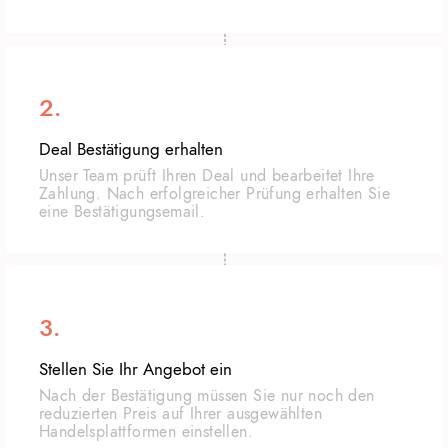
2.
Deal Bestätigung erhalten
Unser Team prüft Ihren Deal und bearbeitet Ihre
Zahlung. Nach erfolgreicher Prüfung erhalten Sie
eine Bestätigungsemail.
3.
Stellen Sie Ihr Angebot ein
Nach der Bestätigung müssen Sie nur noch den
reduzierten Preis auf Ihrer ausgewählten
Handelsplattformen einstellen.