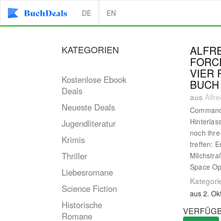
DE
EN
KATEGORIEN
ALFRE
FORCE
VIER 
Kostenlose Ebook
BUCH
Deals
aus
Alfr
Neueste Deals
Commande
Hinterlas
Jugendliteratur
noch ihr
Krimis
treffen: 
Thriller
Milchstra
Space Ope
Liebesromane
Kategori
Science Fiction
aus 2. Ok
Historische
VERFÜGB
Romane