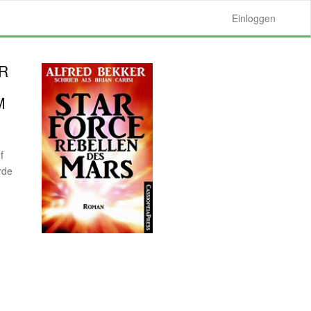
Einloggen
R
M
f
rde