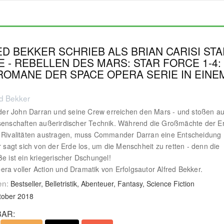
D BEKKER SCHRIEB ALS BRIAN CARISI STA
 - REBELLEN DES MARS: STAR FORCE 1-4:
ROMANE DER SPACE OPERA SERIE IN EINE
ed Bekker
r John Darran und seine Crew erreichen den Mars - und stoßen au
senschaften außerirdischer Technik. Während die Großmächte der E
e Rivalitäten austragen, muss Commander Darran eine Entscheidung
Er sagt sich von der Erde los, um die Menschheit zu retten - denn die
ße ist ein kriegerischer Dschungel!
ra voller Action und Dramatik von Erfolgsautor Alfred Bekker.
en:
Bestseller, Belletristik, Abenteuer, Fantasy, Science Fiction
tober 2018
AR: