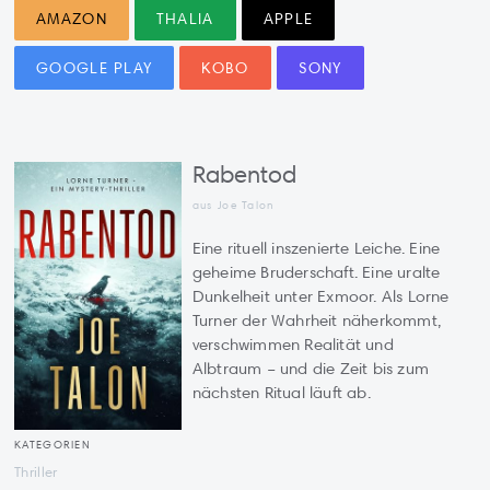
AMAZON
THALIA
APPLE
GOOGLE PLAY
KOBO
SONY
Rabentod
aus Joe Talon
Eine rituell inszenierte Leiche. Eine
geheime Bruderschaft. Eine uralte
Dunkelheit unter Exmoor. Als Lorne
Turner der Wahrheit näherkommt,
verschwimmen Realität und
Albtraum – und die Zeit bis zum
nächsten Ritual läuft ab.
KATEGORIEN
Thriller