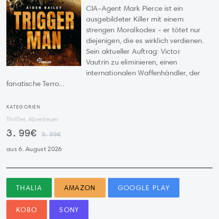
CIA-Agent Mark Pierce ist ein
ausgebildeter Killer mit einem
strengen Moralkodex - er tötet nur
diejenigen, die es wirklich verdienen.
Sein aktueller Auftrag: Victor
Vautrin zu eliminieren, einen
internationalen Waffenhändler, der
fanatische Terro...
KATEGORIEN
Thriller, Abenteuer
3.99€
9.99€
aus 6. August 2026
THALIA
AMAZON
GOOGLE PLAY
KOBO
SONY