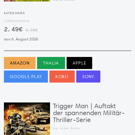
KATEGORIEN
Liebesromane
2.49€
6.99€
aus 6. August 2026
AMAZON
THALIA
APPLE
GOOGLE PLAY
KOBO
SONY
Trigger Man | Auftakt
der spannenden Militär-
Thriller-Serie
aus Aiden Bailey