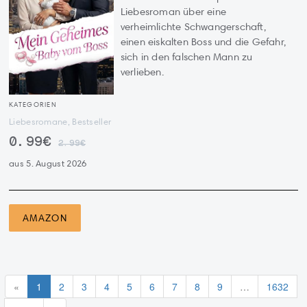
Liebesroman über eine
verheimlichte Schwangerschaft,
einen eiskalten Boss und die Gefahr,
sich in den falschen Mann zu
verlieben.
KATEGORIEN
Liebesromane, Bestseller
0.99€
2.99€
aus 5. August 2026
AMAZON
«
1
2
3
4
5
6
7
8
9
…
1632