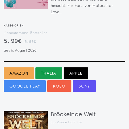
hinsieht. Für Fans von Haters-To-
Love...
KATEGORIEN
Liebesromane, Bestseller
5.99€
8.99€
aus 6. August 2026
AMAZON
THALIA
APPLE
GOOGLE PLAY
KOBO
SONY
Bröckelnde Welt
aus Grace Hamilton