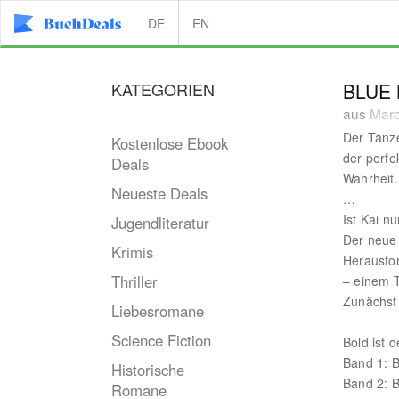
DE
EN
KATEGORIEN
BLUE 
aus
Marc
Der Tänzer
Kostenlose Ebook
der perfe
Deals
Wahrheit.
Neueste Deals
…
Ist Kai n
Jugendliteratur
Der neue 
Krimis
Herausfor
Thriller
– einem T
Zunächst 
Liebesromane
Science Fiction
Bold ist d
Band 1: B
Historische
Band 2: 
Romane