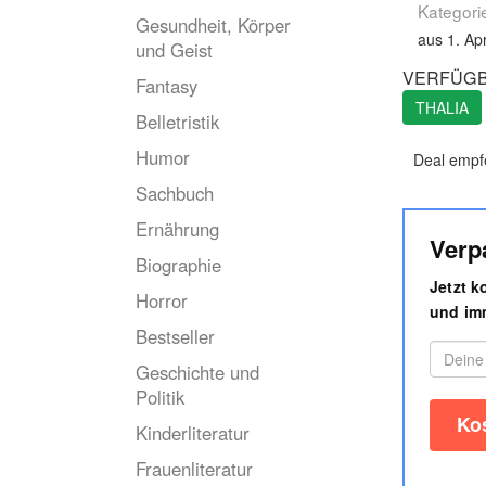
Kategori
Gesundheit, Körper
aus 1. Apr
und Geist
VERFÜGB
Fantasy
THALIA
Belletristik
Humor
Deal empf
Sachbuch
Ernährung
Verp
Biographie
Jetzt 
Horror
und imm
Bestseller
Geschichte und
Politik
Kinderliteratur
Frauenliteratur