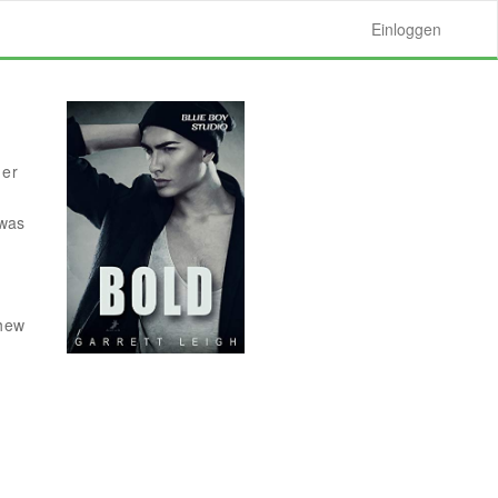
Einloggen
 er
twas
thew