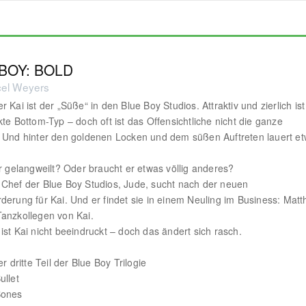
BOY: BOLD
el Weyers
 Kai ist der „Süße“ in den Blue Boy Studios. Attraktiv und zierlich ist
kte Bottom-Typ – doch oft ist das Offensichtliche nicht die ganze
 Und hinter den goldenen Locken und dem süßen Auftreten lauert e
ur gelangweilt? Oder braucht er etwas völlig anderes?
Chef der Blue Boy Studios, Jude, sucht nach der neuen
derung für Kai. Und er findet sie in einem Neuling im Business: Mat
anzkollegen von Kai.
ist Kai nicht beeindruckt – doch das ändert sich rasch.
er dritte Teil der Blue Boy Trilogie
ullet
Bones