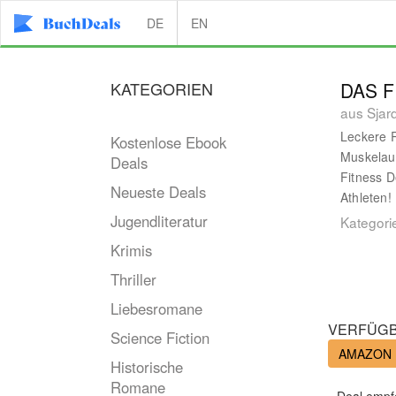
DE
EN
KATEGORIEN
DAS 
aus Sjar
Leckere R
Kostenlose Ebook
Muskelauf
Deals
Fitness D
Neueste Deals
Athleten!
Jugendliteratur
Kategori
Krimis
Thriller
Liebesromane
VERFÜGB
Science Fiction
AMAZON
Historische
Romane
Deal empf