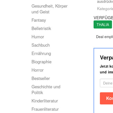
ausdrücke
Gesundheit, Körper
Kategori
und Geist
VERFÜGB
Fantasy
THALIA
Belletristik
Humor
Deal empf
Sachbuch
Ernährung
Verp
Biographie
Jetzt 
Horror
und imm
Bestseller
Geschichte und
Politik
Kinderliteratur
Frauenliteratur