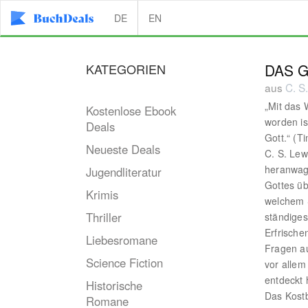
DE
EN
KATEGORIEN
DAS 
aus
C. S
„Mit das 
Kostenlose Ebook
worden is
Deals
Gott.“ (T
Neueste Deals
C. S. Lewi
heranwage
Jugendliteratur
Gottes üb
Krimis
welchem S
Thriller
ständiges
Erfrische
Liebesromane
Fragen au
Science Fiction
vor allem
entdeckt 
Historische
Das Kostb
Romane