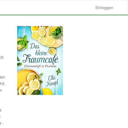
Einloggen
ich
den
lt.
en
s
t
e -