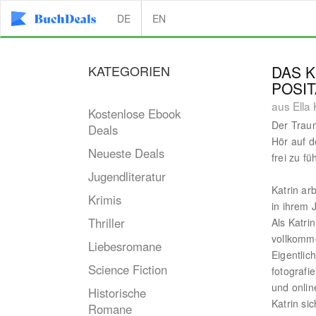
DE
EN
KATEGORIEN
DAS K
POSI
aus Ella
Kostenlose Ebook
Der Traum
Deals
Hör auf d
Neueste Deals
frei zu fü
Jugendliteratur
Katrin ar
Krimis
in ihrem 
Thriller
Als Katri
vollkomme
Liebesromane
Eigentlic
Science Fiction
fotograf
und onlin
Historische
Katrin si
Romane