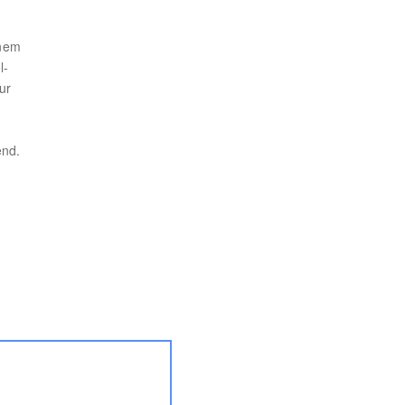
inem
l-
ur
end.