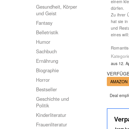
einem kle
Gesundheit, Körper
dürfen.
und Geist
Zu ihrer 
hat sie i
Fantasy
und Resta
Belletristik
eines wil
Humor
Romantisc
Sachbuch
Kategori
Ernährung
aus 12. A
Biographie
VERFÜGB
Horror
AMAZON
Bestseller
Deal empf
Geschichte und
Politik
Kinderliteratur
Verp
Frauenliteratur
Jetzt 