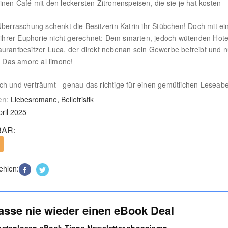
inen Café mit den leckersten Zitronenspeisen, die sie je hat kosten
Überraschung schenkt die Besitzerin Katrin ihr Stübchen! Doch mit e
n ihrer Euphorie nicht gerechnet: Dem smarten, jedoch wütenden Hote
urantbesitzer Luca, der direkt nebenan sein Gewerbe betreibt und n
l: Das amore al limone!
h und verträumt - genau das richtige für einen gemütlichen Leseab
en:
Liebesromane, Belletristik
pril 2025
AR:
ehlen:
asse nie wieder einen eBook Deal
kostenlosen eBook Tipps Newsletter abonnieren