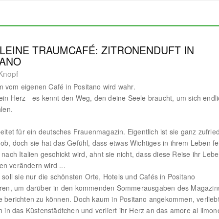
LEINE TRAUMCAFÉ: ZITRONENDUFT IN
TANO
 Knopf
 vom eigenen Café in Positano wird wahr.
ein Herz - es kennt den Weg, den deine Seele braucht, um sich endl
hlen.
beitet für ein deutsches Frauenmagazin. Eigentlich ist sie ganz zufrie
Job, doch sie hat das Gefühl, dass etwas Wichtiges in ihrem Leben feh
n nach Italien geschickt wird, ahnt sie nicht, dass diese Reise ihr Leb
n verändern wird ...
h soll sie nur die schönsten Orte, Hotels und Cafés in Positano
ieren, um darüber in den kommenden Sommerausgaben des Magazin
e berichten zu können. Doch kaum in Positano angekommen, verlieb
ch in das Küstenstädtchen und verliert ihr Herz an das amore al limon