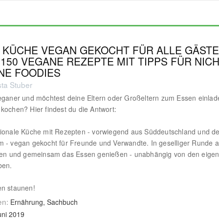
E KÜCHE VEGAN GEKOCHT FÜR ALLE GÄSTE
150 VEGANE REZEPTE MIT TIPPS FÜR NICH
NE FOODIES
sta Stuber
eganer und möchtest deine Eltern oder Großeltern zum Essen einla
kochen? Hier findest du die Antwort:
gionale Küche mit Rezepten - vorwiegend aus Süddeutschland und d
 - vegan gekocht für Freunde und Verwandte. In geselliger Runde 
tzen und gemeinsam das Essen genießen - unabhängig von den eige
ben.
en staunen!
en:
Ernährung, Sachbuch
uni 2019