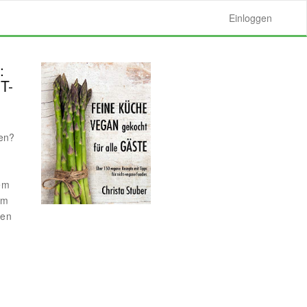
Einloggen
:
T-
den?
em
am
nen