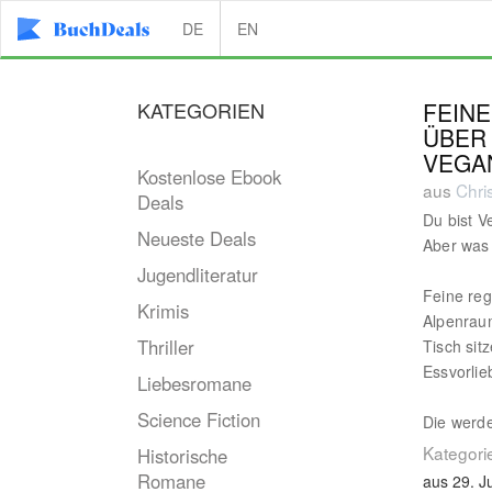
DE
EN
KATEGORIEN
FEIN
ÜBER 
VEGA
Kostenlose Ebook
aus
Chri
Deals
Du bist V
Neueste Deals
Aber was 
Jugendliteratur
Feine re
Krimis
Alpenraum
Thriller
Tisch si
Essvorlie
Liebesromane
Science Fiction
Die werd
Kategori
Historische
Romane
aus 29. J