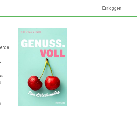
Einloggen
Verde
s
as
t,
d