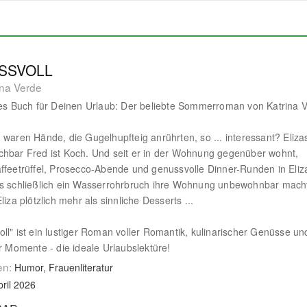
SSVOLL
ina Verde
ges Buch für Deinen Urlaub: Der beliebte Sommerroman von Katrina 
 waren Hände, die Gugelhupfteig anrührten, so ... interessant? Eliza
hbar Fred ist Koch. Und seit er in der Wohnung gegenüber wohnt,
ffeetrüffel, Prosecco-Abende und genussvolle Dinner-Runden in Eliz
ls schließlich ein Wasserrohrbruch ihre Wohnung unbewohnbar mach
liza plötzlich mehr als sinnliche Desserts ...
ll" ist ein lustiger Roman voller Romantik, kulinarischer Genüsse un
er Momente - die ideale Urlaubslektüre!
en:
Humor, Frauenliteratur
pril 2026