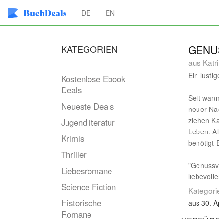
DE
EN
KATEGORIEN
GENU
aus Katr
Ein lusti
Kostenlose Ebook
Deals
Seit wann
Neueste Deals
neuer Nac
ziehen Ka
Jugendliteratur
Leben. A
Krimis
benötigt E
Thriller
"Genussvo
Liebesromane
liebevoll
Science Fiction
Kategori
Historische
aus 30. A
Romane