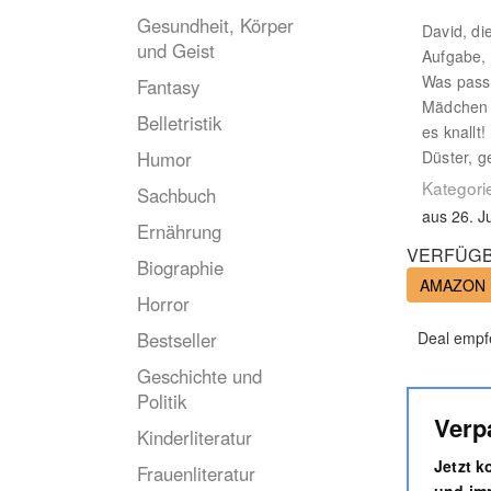
Gesundheit, Körper
David, di
und Geist
Aufgabe, 
Was passi
Fantasy
Mädchen t
Belletristik
es knallt!
Humor
Düster, ge
Kategori
Sachbuch
aus 26. J
Ernährung
VERFÜGB
Biographie
AMAZON
Horror
Bestseller
Deal empf
Geschichte und
Politik
Verp
Kinderliteratur
Jetzt 
Frauenliteratur
und imm