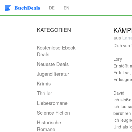
DE
EN
KATEGORIEN
KÄMP
aus
Lana
Dich von 
Kostenlose Ebook
Deals
Lory
Neueste Deals
Er stößt 
Er tut so
Jugendliteratur
Er leugne
Krimis
Thriller
David
Ich stoße 
Liebesromane
Ich tue so
Science Fiction
berühren
Ich leugn
Historische
Und als i
Romane