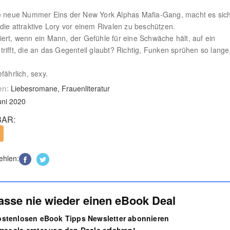
e neue Nummer Eins der New York Alphas Mafia-Gang, macht es sich
die attraktive Lory vor einem Rivalen zu beschützen.
ert, wenn ein Mann, der Gefühle für eine Schwäche hält, auf ein
rifft, die an das Gegenteil glaubt? Richtig, Funken sprühen so lange,
fährlich, sexy.
en:
Liebesromane, Frauenliteratur
uni 2020
AR:
ehlen:
asse nie wieder einen eBook Deal
kostenlosen eBook Tipps Newsletter abonnieren
er als erster von den Deals erfahren!