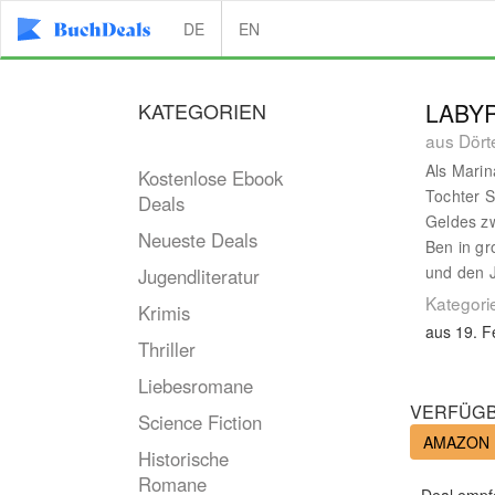
DE
EN
KATEGORIEN
LABYR
aus Dört
Als Marin
Kostenlose Ebook
Tochter 
Deals
Geldes zw
Neueste Deals
Ben in gr
und den 
Jugendliteratur
Kategori
Krimis
aus 19. F
Thriller
Liebesromane
VERFÜGB
Science Fiction
AMAZON
Historische
Romane