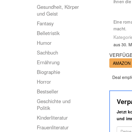
ihnen die
Gesundheit, Körper
und Geist
Eine roma
Fantasy
macht.
Belletristik
Kategori
Humor
aus 30. M
Sachbuch
VERFÜGB
Ernährung
AMAZON
Biographie
Deal empf
Horror
Bestseller
Verp
Geschichte und
Politik
Jetzt 
Kinderliteratur
und imm
Frauenliteratur