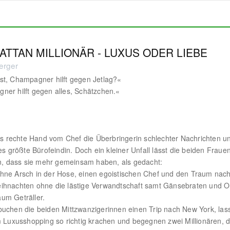
TTAN MILLIONÄR - LUXUS ODER LIEBE
erger
t, Champagner hilft gegen Jetlag?«
er hilft gegen alles, Schätzchen.«
als rechte Hand vom Chef die Überbringerin schlechter Nachrichten u
ies größte Bürofeindin. Doch ein kleiner Unfall lässt die beiden Fraue
en, dass sie mehr gemeinsam haben, als gedacht:
hne Arsch in der Hose, einen egoistischen Chef und den Traum nac
ihnachten ohne die lästige Verwandtschaft samt Gänsebraten und 
um Geträller.
uchen die beiden Mittzwanzigerinnen einen Trip nach New York, las
m Luxusshopping so richtig krachen und begegnen zwei Millionären, d