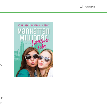
Einloggen
nd
n
h
Oh
sen
ie