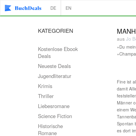
DE
EN
KATEGORIEN
MANHA
aus
Jo B
»Du meins
Kostenlose Ebook
»Champagn
Deals
Neueste Deals
Jugendliteratur
Fine ist 
Krimis
damit All
Thriller
feststell
Männer o
Liebesromane
einem We
Science Fiction
Tannenba
Spontan b
Historische
es dort i
Romane