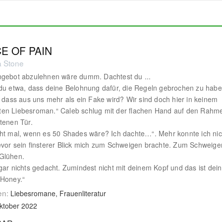
E OF PAIN
 Stone
ngebot abzulehnen wäre dumm. Dachtest du ...
du etwa, dass deine Belohnung dafür, die Regeln gebrochen zu hab
, dass aus uns mehr als ein Fake wird? Wir sind doch hier in keinem
en Liebesroman.“ Caleb schlug mit der flachen Hand auf den Rahm
tenen Tür.
ht mal, wenn es 50 Shades wäre? Ich dachte…“. Mehr konnte ich nic
vor sein finsterer Blick mich zum Schweigen brachte. Zum Schweige
Glühen.
gar nichts gedacht. Zumindest nicht mit deinem Kopf und das ist dein
 Honey.“
en:
Liebesromane, Frauenliteratur
ktober 2022