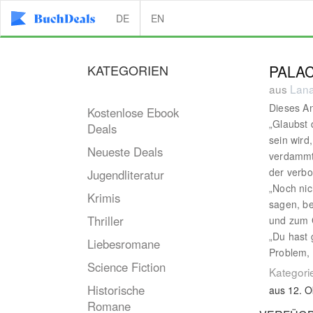
DE
EN
KATEGORIEN
PALAC
aus
Lana
Dieses A
Kostenlose Ebook
„Glaubst 
Deals
sein wird
Neueste Deals
verdammt
der verbo
Jugendliteratur
„Noch nic
Krimis
sagen, be
Thriller
und zum 
„Du hast 
Liebesromane
Problem,
Science Fiction
Kategori
Historische
aus 12. O
Romane