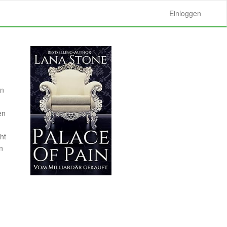
Einloggen
en
en
ht
n