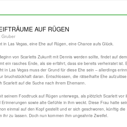
EIFTRÄUME AUF RÜGEN
t Gruber
t in Las Vegas, eine Ehe auf Rügen, eine Chance aufs Glück.
eginn von Scarletts Zukunft mit Dennis werden sollte, findet auf de
t ein rasches Ende, als sie erfährt, dass sie bereits verheiratet ist. 
ht in Las Vegas muss der Grund für diese Ehe sein – allerdings erinn
nur bruchstückhaft daran. Entschlossen, die rätselhafte Ehe aufzulöse
ch Scarlett auf die Suche nach ihrem Ehemann.
t mit seinem Foodtruck auf Rügen unterwegs, als plötzlich Scarlett vor 
d Erinnerungen sowie alte Gefühle in ihm weckt. Diese Frau hatte sei
on einmal auf den Kopf gestellt und er sich geschworen, künftig die
n ihr zu lassen. Doch nun kommen ihm ungeahnte Zweifel.