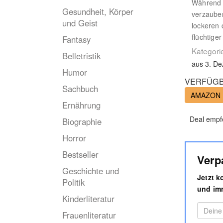
Während S
Gesundheit, Körper
verzaubert
und Geist
lockeren 
flüchtige
Fantasy
Kategori
Belletristik
aus 3. D
Humor
VERFÜGB
Sachbuch
AMAZON
Ernährung
Deal empf
Biographie
Horror
Bestseller
Verp
Geschichte und
Jetzt 
Politik
und imm
Kinderliteratur
Frauenliteratur