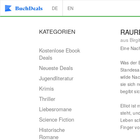
DE
EN
KATEGORIEN
RAUR
aus Birgi
Eine Nach
Kostenlose Ebook
Deals
Was der B
Neueste Deals
Standesam
wilde Nac
Jugendliteratur
sie sich 
Krimis
begibt si
Thriller
Elliot is
Liebesromane
steht, un
Science Fiction
Leben sch
Finger vo
Historische
Romane