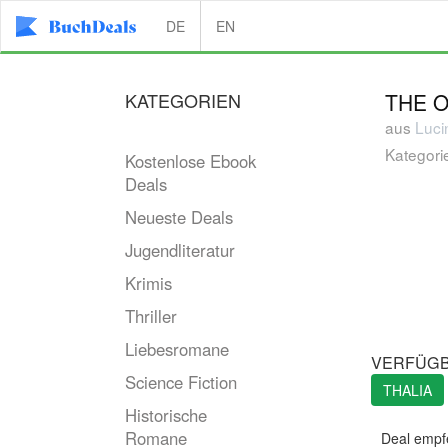
DE
EN
KATEGORIEN
THE O
aus
Luci
Kategori
Kostenlose Ebook
Deals
Neueste Deals
Jugendliteratur
Krimis
Thriller
Liebesromane
VERFÜGB
Science Fiction
THALIA
Historische
Romane
Deal empf