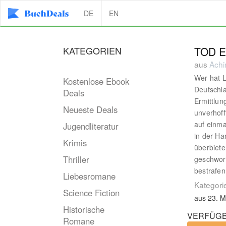
DE
EN
KATEGORIEN
TOD E
aus
Achi
Wer hat 
Kostenlose Ebook
Deutschla
Deals
Ermittlun
Neueste Deals
unverhoff
auf einma
Jugendliteratur
in der Ha
Krimis
überbiete
Thriller
geschwore
bestrafen
Liebesromane
Kategori
Science Fiction
aus 23. M
Historische
VERFÜGB
Romane