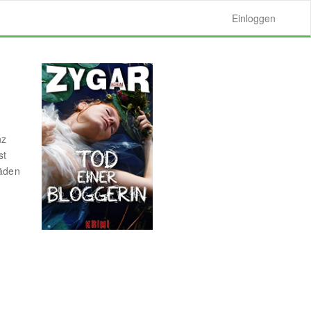
Einloggen
n
nz
st
Fäden