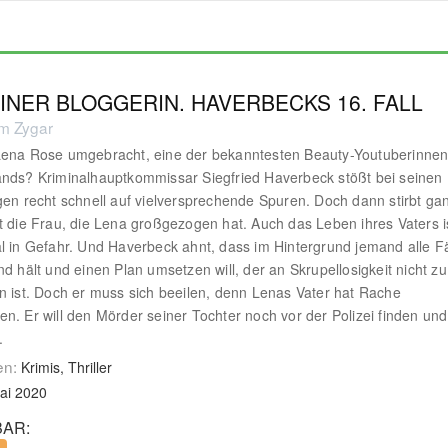
INER BLOGGERIN. HAVERBECKS 16. FALL
m Zygar
Lena Rose umgebracht, eine der bekanntesten Beauty-Youtuberinne
nds? Kriminalhauptkommissar Siegfried Haverbeck stößt bei seinen
gen recht schnell auf vielversprechende Spuren. Doch dann stirbt ga
t die Frau, die Lena großgezogen hat. Auch das Leben ihres Vaters i
l in Gefahr. Und Haverbeck ahnt, dass im Hintergrund jemand alle 
nd hält und einen Plan umsetzen will, der an Skrupellosigkeit nicht zu
n ist. Doch er muss sich beeilen, denn Lenas Vater hat Rache
n. Er will den Mörder seiner Tochter noch vor der Polizei finden und
.
en:
Krimis, Thriller
ai 2020
AR: