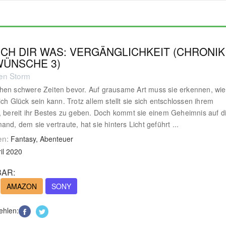
CH DIR WAS: VERGÄNGLICHKEIT (CHRONIK
WÜNSCHE 3)
ten Storm
en schwere Zeiten bevor. Auf grausame Art muss sie erkennen, wie
ich Glück sein kann. Trotz allem stellt sie sich entschlossen ihrem
, bereit ihr Bestes zu geben. Doch kommt sie einem Geheimnis auf d
and, dem sie vertraute, hat sie hinters Licht geführt ...
en:
Fantasy, Abenteuer
il 2020
AR:
AMAZON
SONY
ehlen: