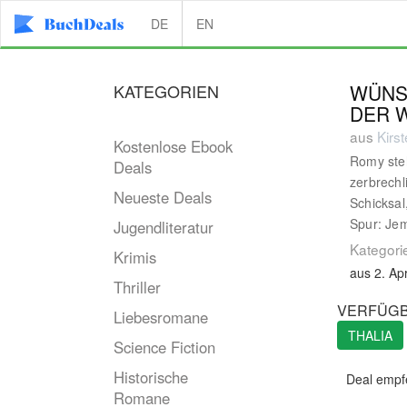
DE
EN
KATEGORIEN
WÜNS
DER 
aus
Kirs
Kostenlose Ebook
Romy steh
Deals
zerbrechl
Neueste Deals
Schicksal
Spur: Jem
Jugendliteratur
Kategori
Krimis
aus 2. Apr
Thriller
VERFÜGB
Liebesromane
THALIA
Science Fiction
Historische
Deal empf
Romane