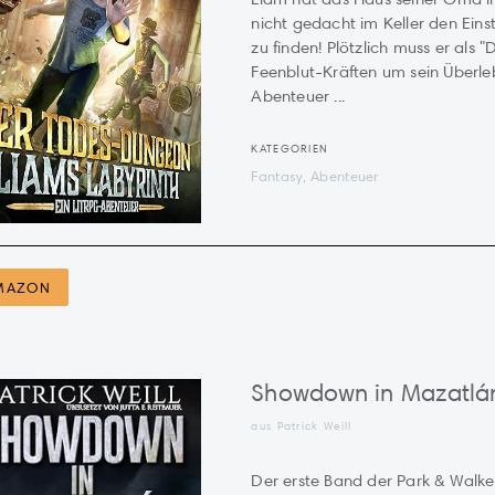
nicht gedacht im Keller den Eins
zu finden! Plötzlich muss er als
Feenblut-Kräften um sein Überle
Abenteuer ...
KATEGORIEN
Fantasy, Abenteuer
MAZON
Showdown in Mazatlá
aus Patrick Weill
Der erste Band der Park & Walker