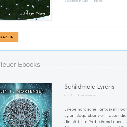
Science Fiction, Thriller
MAZON
teuer Ebooks
Schildmaid Lyréns
aus Elin P. Mortensen
Erlebe nordische Fantasy in Höc
Lyrén-Saga über vier Frauen, di
die härteste Probe ihres Lebens 