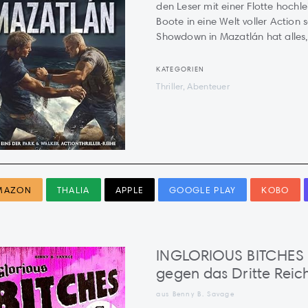
den Leser mit einer Flotte hochle
Boote in eine Welt voller Action 
Showdown in Mazatlán hat alles, w
KATEGORIEN
Thriller, Abenteuer
MAZON
THALIA
APPLE
GOOGLE PLAY
KOBO
INGLORIOUS BITCHES -
gegen das Dritte Reic
aus Benny B. Savage