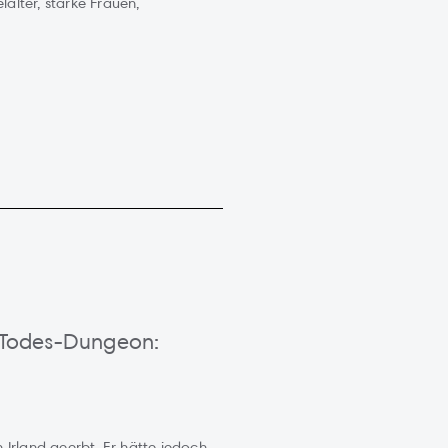
lalter, starke Frauen,
r Todes-Dungeon:
Irland geerbt. Er hätte jedoch