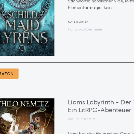
Stichworte: nordischer Vibe, Mitte
Elementarmagie, kein...
KATEGORIEN
Fantasy, Abenteuer
MAZON
Liams Labyrinth - De
Ein LitRPG-Abenteuer
aus Thilo Nemitz
Liam hat das Haus seiner Oma in 