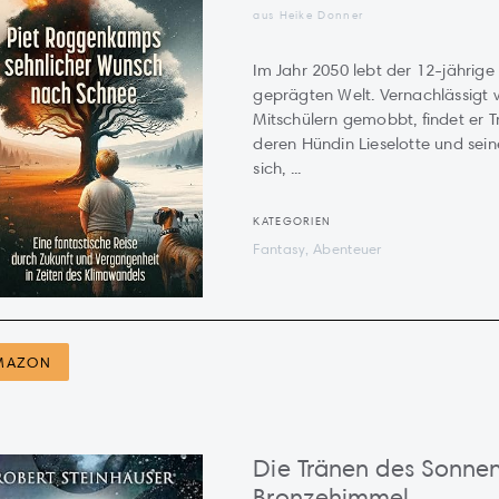
aus Heike Donner
Im Jahr 2050 lebt der 12-jährige
geprägten Welt. Vernachlässigt v
Mitschülern gemobbt, findet er T
deren Hündin Lieselotte und sei
sich, ...
KATEGORIEN
Fantasy, Abenteuer
MAZON
Die Tränen des Sonnen
Bronzehimmel