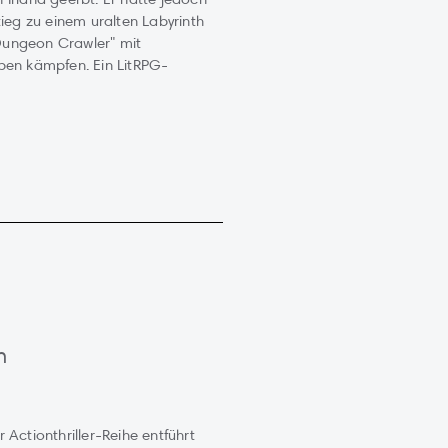
tieg zu einem uralten Labyrinth
 "Dungeon Crawler" mit
ben kämpfen. Ein LitRPG-
n
 Actionthriller-Reihe entführt