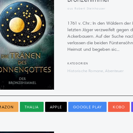
aus Robert Steinhauser
1761 v. Chr.: In den Wäldern der 
letzten Jäger verzweifelt gegen
Ackerbauern. Auf der Suche nac
verlassen die beiden Fürstensöhn
Heimat und begeben sic...
KATEGORIEN
Historische Romane, Abenteuer
MAZON
THALIA
APPLE
GOOGLE PLAY
KOBO