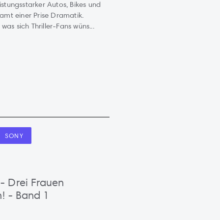
istungsstarker Autos, Bikes und
samt einer Prise Dramatik.
as sich Thriller-Fans wüns...
SONY
 Drei Frauen
h! - Band 1