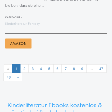
Schließlich soll es ein Geheimnis
bleiben, dass sie eine ...
KATEGORIEN
Kinderliteratur, Fantasy
AMAZON
«
1
2
3
4
5
6
7
8
9
…
47
48
»
Kinderliteratur Ebooks kostenlos &