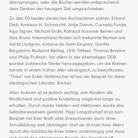
übersprungen, oder die Bücher werden entsprechend
dem Denken der heutigen Zeit umgeschrieben.
Zu den 50 besten deutschen Buchautoren zählen: Erhard
Dietl, Andreas H. Schmachtl, Antje Damm, Cornelia Funke,
Ingo Signer, Michael Ende, Rotraud Susanne Berner und
Max Kruse. International finden sich bekannte Namen wie
Astrid Lindgren, Antoine de Saint Exupery, Gunilla
Bergström, Rudyard Kipling, J.R.R. Tolkien, Thomas Brezina
und Philip Pullman. Vor allem in der ehemaligen DDR
wurden zahlreiche Werke herausgegeben, um die Kleinen
bereits in einem frühen Alter ideologisch zu beeinflussen.
"Tinko" von Erwin Strittmacher ist nur ein Beispiel für diese
ideologischen Literatur Bücher.
Allen Autoren ist es jedoch wichtig, den Kindern die
Kindlichkeit und positive Einstellung möglichst lange zu
erhalten. Durch starke Helden und Heldinnen wurde das
Selbstbewusstsein gestärkt. Pippi Langstrumpf ist ja zum
Beispiel mit ihrer Kraft allen Erwachsenen auch ohne
Schulbildung weit überlegen. Und sie ist trotz ihres Alters
durch die Goldstücke ihres Vaters unabhängig und muss
sich nicht den allgemeinen Regeln der Gesellschaft