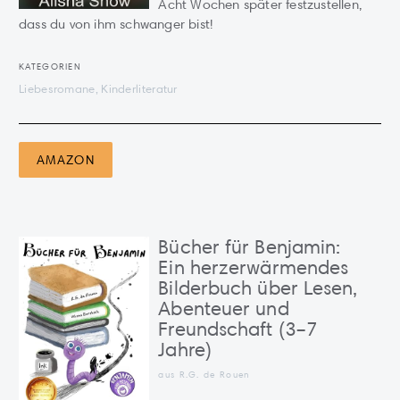
Acht Wochen später festzustellen,
dass du von ihm schwanger bist!
KATEGORIEN
Liebesromane, Kinderliteratur
AMAZON
Bücher für Benjamin:
Ein herzerwärmendes
Bilderbuch über Lesen,
Abenteuer und
Freundschaft (3–7
Jahre)
aus R.G. de Rouen