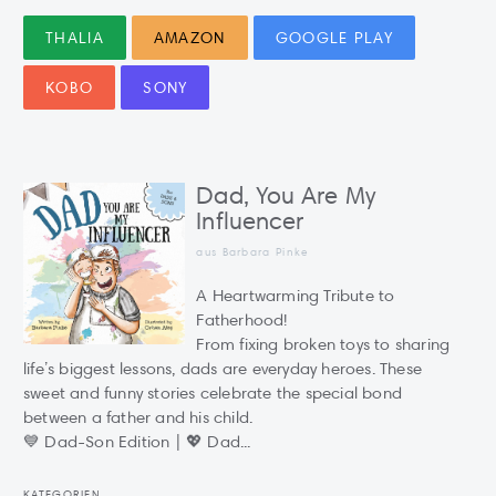
THALIA
AMAZON
GOOGLE PLAY
KOBO
SONY
Dad, You Are My
Influencer
aus Barbara Pinke
A Heartwarming Tribute to
Fatherhood!
From fixing broken toys to sharing
life’s biggest lessons, dads are everyday heroes. These
sweet and funny stories celebrate the special bond
between a father and his child.
💙 Dad-Son Edition | 💖 Dad...
KATEGORIEN