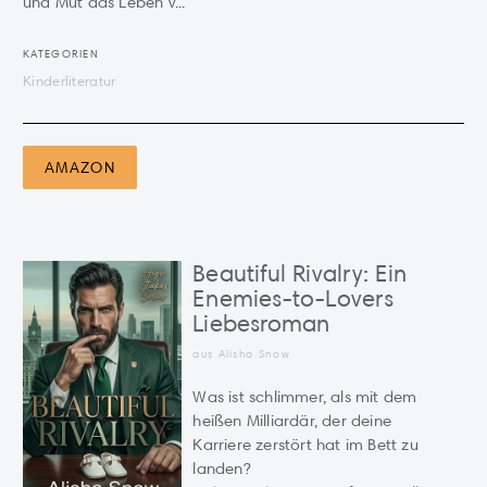
und Mut das Leben v...
KATEGORIEN
Kinderliteratur
AMAZON
Beautiful Rivalry: Ein
Enemies-to-Lovers
Liebesroman
aus Alisha Snow
Was ist schlimmer, als mit dem
heißen Milliardär, der deine
Karriere zerstört hat im Bett zu
landen?