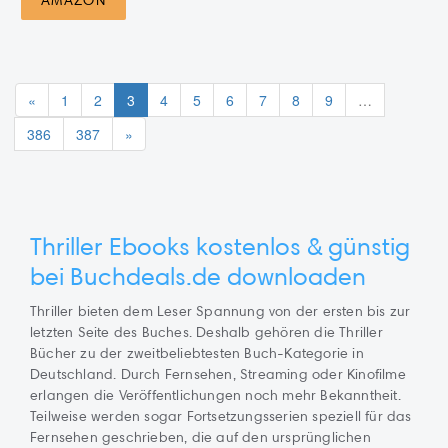
AMAZON
«
1
2
3
4
5
6
7
8
9
…
386
387
»
Thriller Ebooks kostenlos & günstig
bei Buchdeals.de downloaden
Thriller bieten dem Leser Spannung von der ersten bis zur
letzten Seite des Buches. Deshalb gehören die Thriller
Bücher zu der zweitbeliebtesten Buch-Kategorie in
Deutschland. Durch Fernsehen, Streaming oder Kinofilme
erlangen die Veröffentlichungen noch mehr Bekanntheit.
Teilweise werden sogar Fortsetzungsserien speziell für das
Fernsehen geschrieben, die auf den ursprünglichen