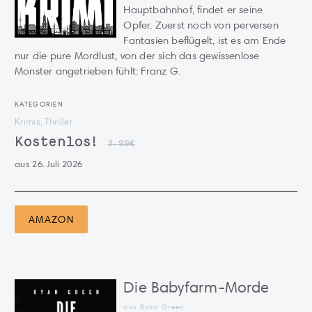
Hauptbahnhof, findet er seine
Opfer. Zuerst noch von perversen
Fantasien beflügelt, ist es am Ende
nur die pure Mordlust, von der sich das gewissenlose
Monster angetrieben fühlt: Franz G.
KATEGORIEN
Krimis, Thriller
Kostenlos!
3.99€
aus 26. Juli 2026
AMAZON
Die Babyfarm-Morde
aus Ryan Green