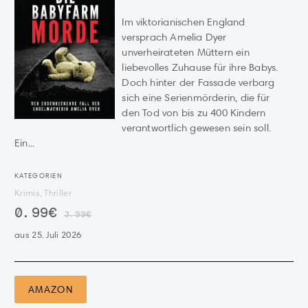
Im viktorianischen England
versprach Amelia Dyer
unverheirateten Müttern ein
liebevolles Zuhause für ihre Babys.
Doch hinter der Fassade verbarg
sich eine Serienmörderin, die für
den Tod von bis zu 400 Kindern
verantwortlich gewesen sein soll.
Ein...
KATEGORIEN
Krimis, Thriller
0.99€
3.99€
aus 25. Juli 2026
AMAZON