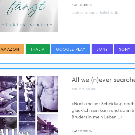
KATEGORIEN
Liebesromane, Belletristik
AMAZON
THALIA
GOOGLE PLAY
SONY
SONY
All we (n)ever search
aus Mrs Kristal
»Nach meiner Scheidung dachte
glücklich sein kann und dann t
Bruders in mein Leben ...«
KATEGORIEN