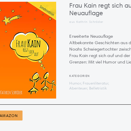
Frau Kain regt sich au
Neuauflage
aus
Kathrin Schröder
Erweiterte Neuauflage
Altbekannte Geschichten aus de
Noahs Schwiegertochter zwisc
Frau Kain regt sich auf und der
Grenzen: Mit viel Humor und Lie
KATEGORIEN
Humor, Frauenliteratur,
Abenteuer, Belletristik
AMAZON