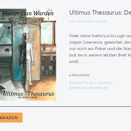
Ultimus Thesaurus: De
aus Maximilian Warden
Viele Jahre hatte Lucia Lugh au
Jasper Lawrence, gewartet, doch
nur noch ein Paket und die Nach
bat sie in seinem letzten Brief 
endl...
KATEGORIEN
Science Fiction, Fantasy,
Belletristik, Abenteuer
AMAZON