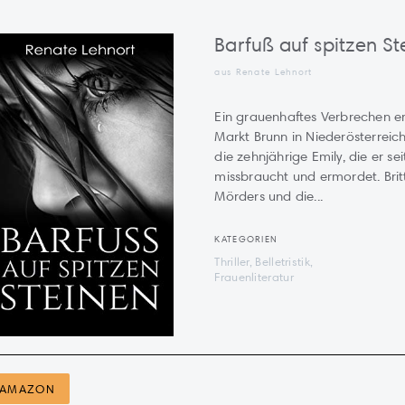
Barfuß auf spitzen St
aus Renate Lehnort
Ein grauenhaftes Verbrechen er
Markt Brunn in Niederösterreic
die zehnjährige Emily, die er se
missbraucht und ermordet. Brit
Mörders und die...
KATEGORIEN
Thriller, Belletristik,
Frauenliteratur
AMAZON