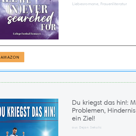
Liebesromane, Frauenliteratur
AMAZON
Du kriegst das hin!: 
Problemen, Hinderni
ein Ziel!
aus Dejan Sekulic