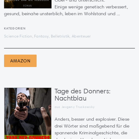
Ober- und Unterschicht.
Einige wenige genetisch verbessert,
gesund, beinahe unsterblich, leben im Wohlstand und ...
KATEGORIEN
Science Fiction, Fantasy, Belletristik, Abenteuer
AMAZON
Tage des Donners:
Nachtblau
aus Jevgeny Truskowsky
Anders, besser und explosiver. Diese
drei Wörter sind maßgebend für die
spannende Kriminalgeschichte, die