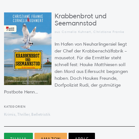
Krabbenbrot und
Seemannstod
aus Cornelia Kuhnert, Christiane Franke
Im Hafen von Neuharlingersiel liegt
der Chef der Krabbenschälfabrik –
mausetot. Für die Ermittler steht
schnell fest: Hauke Matthiesen soll
den Mord aus Eifersucht begangen
haben. Doch Haukes Freunde,
Dorfpolizist Rudi, der gutmütige
Postbote Henn...
KATEGORIEN
Krimis, Thriller, Belletristik