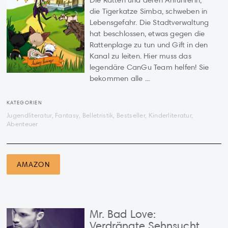
Die Ratten und deren Anführerin,
die Tigerkatze Simba, schweben in
Lebensgefahr. Die Stadtverwaltung
hat beschlossen, etwas gegen die
Rattenplage zu tun und Gift in den
Kanal zu leiten. Hier muss das
legendäre CanGu Team helfen! Sie
bekommen alle ...
KATEGORIEN
Jugendliteratur, Fantasy, Belletristik, Bestseller, Kinderliteratur,
Abenteuer
AMAZON
Mr. Bad Love:
Verdrängte Sehnsucht