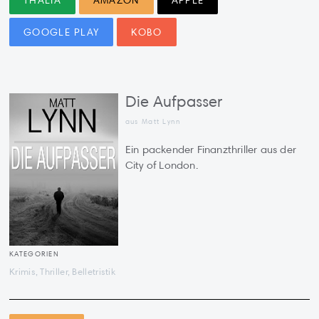
THALIA
AMAZON
APPLE
GOOGLE PLAY
KOBO
Die Aufpasser
aus Matt Lynn
Ein packender Finanzthriller aus der
City of London.
KATEGORIEN
Krimis, Thriller, Belletristik