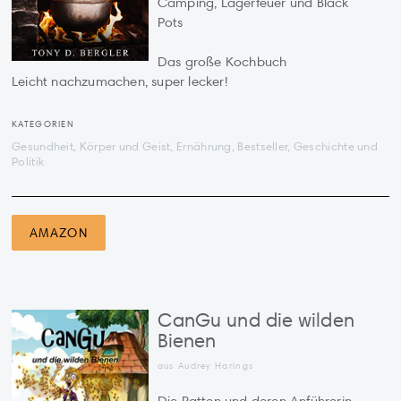
Camping, Lagerfeuer und Black
Pots
Das große Kochbuch
Leicht nachzumachen, super lecker!
KATEGORIEN
Gesundheit, Körper und Geist, Ernährung, Bestseller, Geschichte und
Politik
AMAZON
CanGu und die wilden
Bienen
aus Audrey Harings