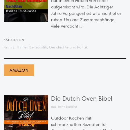
durch einen Hauch von Liebe
aufgemischt wird. Die Achtziger
Jahre Vergangenheit wird nicht eher
ruhen. Unklare Zusammenhänge,
viele Verdächti...
KATEGORIEN
Krimis, Thriller, Belletristik, Geschichte und Politik
AMAZON
Die Dutch Oven Bibel
aus Tony Bergler
Outdoor Kochen mit
schmackhaften Rezepten für