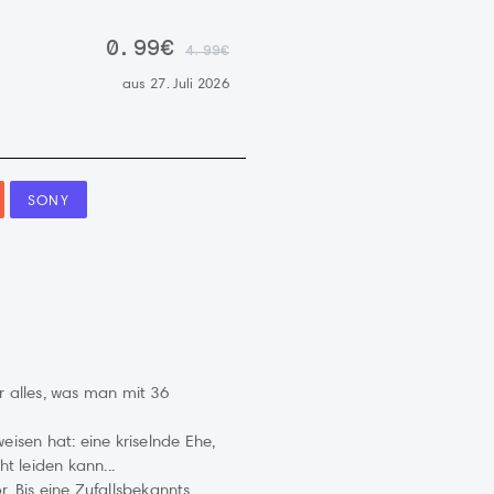
0.99€
4.99€
aus 27. Juli 2026
SONY
 alles, was man mit 36
isen hat: eine kriselnde Ehe,
t leiden kann...
 Bis eine Zufallsbekannts...