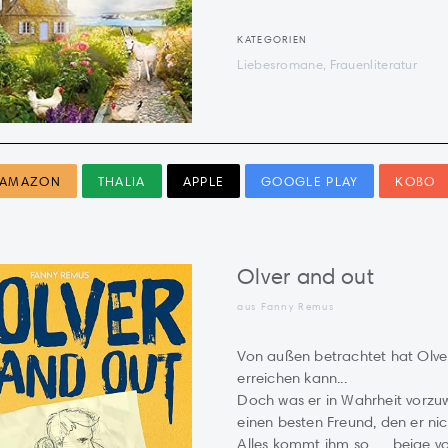
KATEGORIEN
Liebesromane, Frauenliteratur
AMAZON
THALIA
APPLE
GOOGLE PLAY
KOBO
Olver and out
aus Fanny Remus
Von außen betrachtet hat Olver
erreichen kann...
Doch was er in Wahrheit vorzuwe
einen besten Freund, den er nich
Alles kommt ihm so … beige vor.