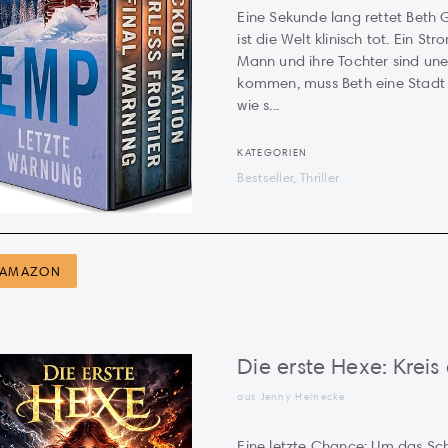
Eine Sekunde lang rettet Beth 
ist die Welt klinisch tot. Ein St
Mann und ihre Tochter sind une
kommen, muss Beth eine Stadt 
wie s...
KATEGORIEN
Bestseller, Thriller
AMAZON
Die erste Hexe: Kreis
aus Jenny Heinecke
Eine letzte Chance: Um das Sc