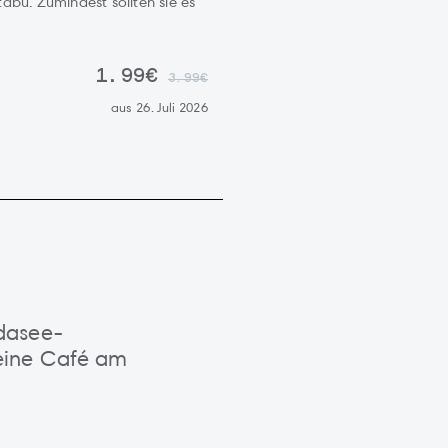
abu. Zumindest sollten sie es
1.99€
3.99€
aus 26. Juli 2026
dasee-
eine Café am