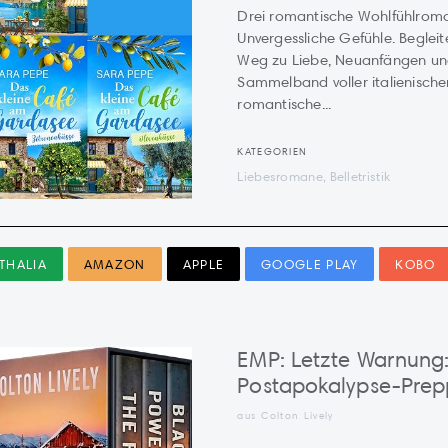
Drei romantische Wohlfühlroma
Unvergessliche Gefühle. Beglei
Weg zu Liebe, Neuanfängen und
Sammelband voller italienische
romantische...
KATEGORIEN
Liebesromane, Belletristik
THALIA
AMAZON
APPLE
GOOGLE PLAY
KOBO
EMP: Letzte Warnung
Postapokalypse-Prepp
aus Colton Lively