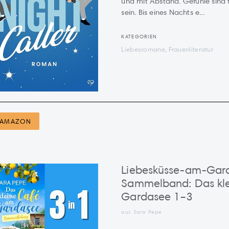
und mit Abstand. Gefühle sind t
sein. Bis eines Nachts e...
KATEGORIEN
Liebesromane, Frauenliteratur
AMAZON
Liebesküsse-am-Gar
Sammelband: Das kl
Gardasee 1–3
aus Sara Pepe