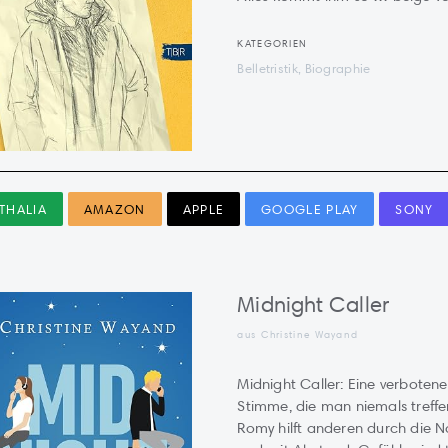
KATEGORIEN
Belletristik, Biographie
THALIA
AMAZON
APPLE
GOOGLE PLAY
SONY
Midnight Caller
aus Christine Wayand
Midnight Caller: Eine verboten
Stimme, die man niemals treffe
Romy hilft anderen durch die N