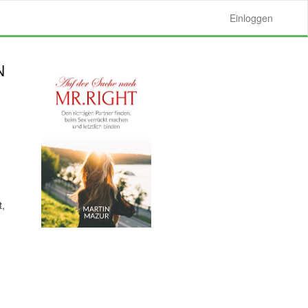
Einloggen
N
t,