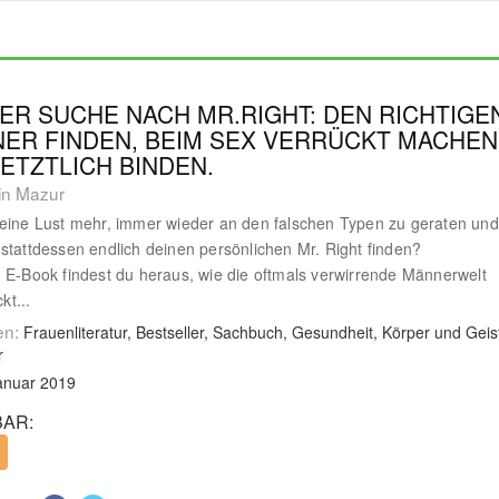
ER SUCHE NACH MR.RIGHT: DEN RICHTIGE
ER FINDEN, BEIM SEX VERRÜCKT MACHEN
ETZTLICH BINDEN.
in Mazur
eine Lust mehr, immer wieder an den falschen Typen zu geraten und
stattdessen endlich deinen persönlichen Mr. Right finden?
m E-Book findest du heraus, wie die oftmals verwirrende Männerwelt
ckt...
en:
Frauenliteratur, Bestseller, Sachbuch, Gesundheit, Körper und Geis
r
anuar 2019
AR: