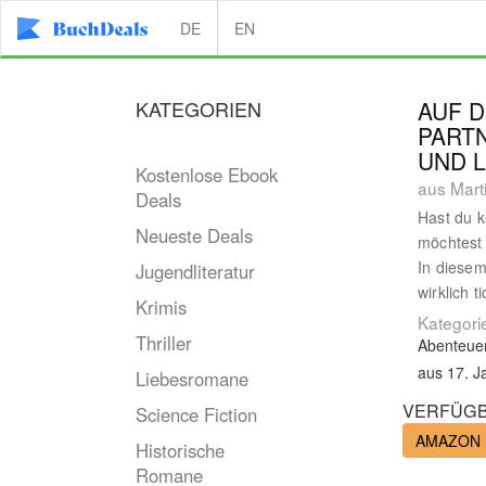
DE
EN
KATEGORIEN
AUF D
PARTN
UND L
Kostenlose Ebook
aus Mart
Deals
Hast du k
Neueste Deals
möchtest 
​In diese
Jugendliteratur
wirklich ti
Krimis
Kategori
Thriller
Abenteue
aus 17. J
Liebesromane
VERFÜGB
Science Fiction
AMAZON
Historische
Romane