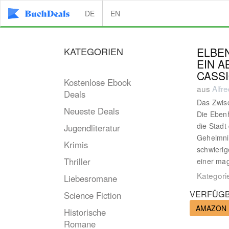
DE
EN
KATEGORIEN
ELBEN
EIN 
CASS
Kostenlose Ebook
aus
Alfr
Deals
Das Zwisc
Neueste Deals
Die Ebenh
die Stadt
Jugendliteratur
Geheimnis
Krimis
schwierig
Thriller
einer ma
Kategori
Liebesromane
VERFÜGB
Science Fiction
AMAZON
Historische
Romane