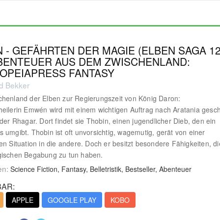
 - GEFÄHRTEN DER MAGIE (ELBEN SAGA 12
ABENTEUER AUS DEM ZWISCHENLAND:
IOPEIAPRESS FANTASY
ed Bekker
henland der Elben zur Regierungszeit von König Daron:
eilerin Emwén wird mit einem wichtigen Auftrag nach Aratania gesch
 der Rhagar. Dort findet sie Thobin, einen jugendlicher Dieb, den ein
 umgibt. Thobin ist oft unvorsichtig, wagemutig, gerät von einer
en Situation in die andere. Doch er besitzt besondere Fähigkeiten, di
gischen Begabung zu tun haben.
en:
Science Fiction, Fantasy, Belletristik, Bestseller, Abenteuer
AR:
APPLE
GOOGLE PLAY
KOBO