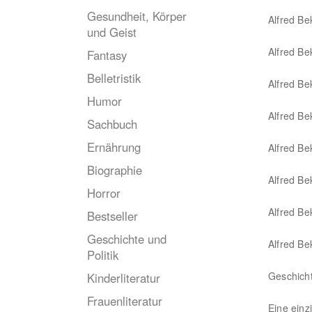
Gesundheit, Körper
Alfred Be
und Geist
Alfred Be
Fantasy
Belletristik
Alfred Bek
Humor
Alfred Be
Sachbuch
Ernährung
Alfred Be
Biographie
Alfred Be
Horror
Alfred Be
Bestseller
Geschichte und
Alfred Be
Politik
Geschicht
Kinderliteratur
Frauenliteratur
Eine einz