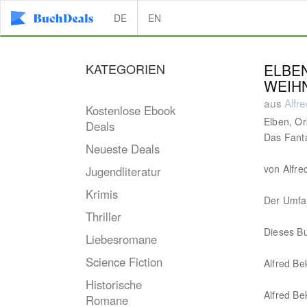
DE
EN
KATEGORIEN
ELBEN
WEIH
aus
Alfr
Kostenlose Ebook
Elben, Or
Deals
Das Fant
Neueste Deals
von Alfre
Jugendliteratur
Krimis
Der Umfa
Thriller
Dieses B
Liebesromane
Science Fiction
Alfred Be
Historische
Alfred Be
Romane