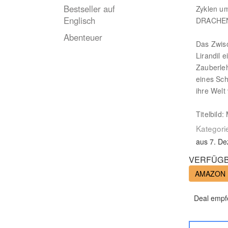
Bestseller auf
Zyklen u
Englisch
DRACHENE
Abenteuer
Das Zwisc
Lirandil 
Zauberleh
eines Sch
ihre Welt
Titelbild
Kategori
aus 7. D
VERFÜGB
AMAZON
Deal empf