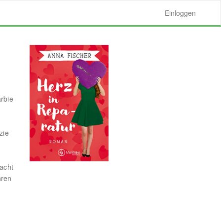
Einloggen
rbie
zie
macht
hren