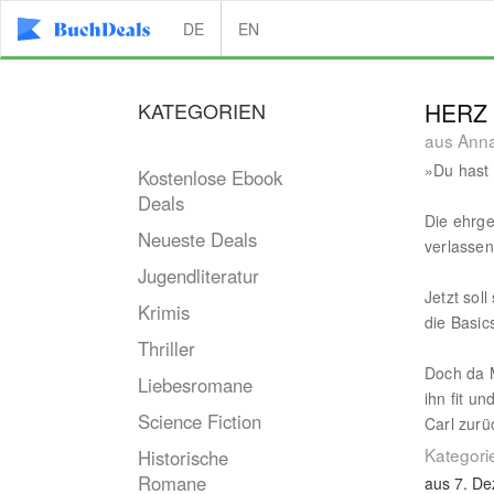
DE
EN
KATEGORIEN
HERZ
aus Anna
»Du hast 
Kostenlose Ebook
Deals
Die ehrge
Neueste Deals
verlassen
Jugendliteratur
Jetzt sol
Krimis
die Basic
Thriller
Doch da M
Liebesromane
ihn fit u
Science Fiction
Carl zur
Kategori
Historische
Romane
aus 7. D