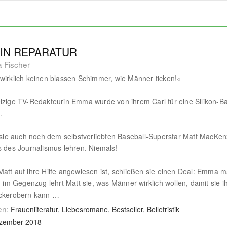
 IN REPARATUR
 Fischer
wirklich keinen blassen Schimmer, wie Männer ticken!«
izige TV-Redakteurin Emma wurde von ihrem Carl für eine Silikon-Ba
.
l sie auch noch dem selbstverliebten Baseball-Superstar Matt MacKen
s des Journalismus lehren. Niemals!
att auf ihre Hilfe angewiesen ist, schließen sie einen Deal: Emma 
nd im Gegenzug lehrt Matt sie, was Männer wirklich wollen, damit sie i
ückerobern kann …
en:
Frauenliteratur, Liebesromane, Bestseller, Belletristik
ezember 2018