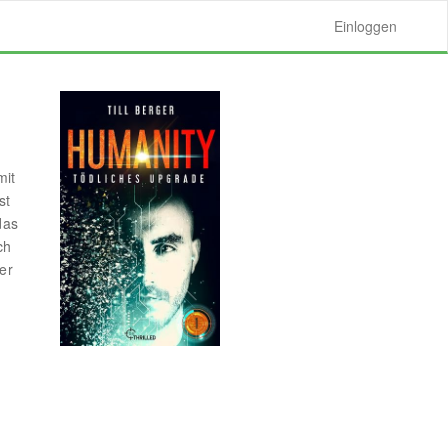
Einloggen
mit
st
das
ch
er