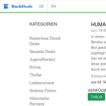
DE
EN
KATEGORIEN
HUMAN
aus Till 
In einem
Kostenlose Ebook
Berisha a
Deals
Blut gesc
Neueste Deals
zugefügt!
Elei mit 
Jugendliteratur
diese ste
Krimis
durch sie
Thriller
Kategori
aus 22. 
Liebesromane
Science Fiction
VERFÜGB
THALIA
Historische
Romane