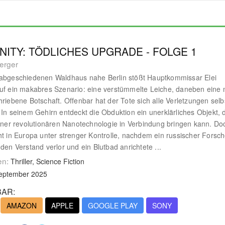
ITY: TÖDLICHES UPGRADE - FOLGE 1
Berger
 abgeschiedenen Waldhaus nahe Berlin stößt Hauptkommissar Elei
uf ein makabres Szenario: eine verstümmelte Leiche, daneben eine 
hriebene Botschaft. Offenbar hat der Tote sich alle Verletzungen selb
 In seinem Gehirn entdeckt die Obduktion ein unerklärliches Objekt, 
einer revolutionären Nanotechnologie in Verbindung bringen kann. Do
ht in Europa unter strenger Kontrolle, nachdem ein russischer Forsch
 den Verstand verlor und ein Blutbad anrichtete ...
en:
Thriller, Science Fiction
September 2025
AR:
AMAZON
APPLE
GOOGLE PLAY
SONY