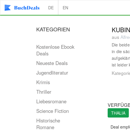
DE
EN
KATEGORIEN
KUBI
aus
Alfr
Die beide
Kostenlose Ebook
in die sä
Deals
aufgeklär
Neueste Deals
ist leide
Jugendliteratur
Kategori
Krimis
Thriller
Liebesromane
VERFÜGB
Science Fiction
THALIA
Historische
Romane
Deal empf