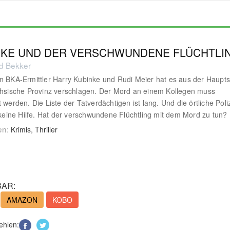
NKE UND DER VERSCHWUNDENE FLÜCHTLI
ed Bekker
n BKA-Ermittler Harry Kubinke und Rudi Meier hat es aus der Haupts
chsische Provinz verschlagen. Der Mord an einem Kollegen muss
t werden. Die Liste der Tatverdächtigen ist lang. Und die örtliche Poli
r keine Hilfe. Hat der verschwundene Flüchtling mit dem Mord zu tun?
en:
Krimis, Thriller
AR:
AMAZON
KOBO
ehlen: