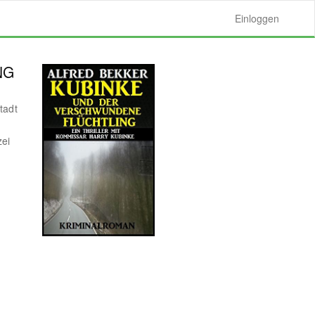
Einloggen
NG
tadt
zei