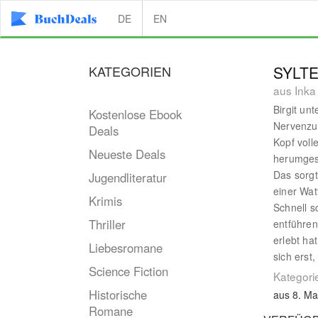
DE
EN
KATEGORIEN
SYLT
aus Inka
Birgit un
Kostenlose Ebook
Nervenzu
Deals
Kopf voll
Neueste Deals
herumgesc
Das sorgt
Jugendliteratur
einer Wa
Krimis
Schnell s
Thriller
entführen
erlebt ha
Liebesromane
sich erst
Science Fiction
Kategori
Historische
aus 8. Ma
Romane