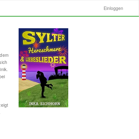
Einloggen
 dem
sich
nik.
bei
n
eigt
…