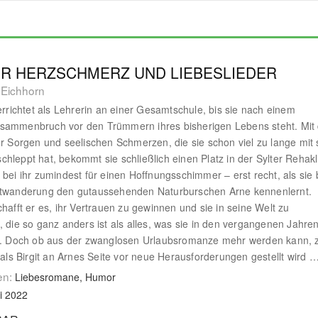
ER HERZSCHMERZ UND LIEBESLIEDER
 Eichhorn
terrichtet als Lehrerin an einer Gesamtschule, bis sie nach einem
sammenbruch vor den Trümmern ihres bisherigen Lebens steht. Mit
er Sorgen und seelischen Schmerzen, die sie schon viel zu lange mit 
hleppt hat, bekommt sie schließlich einen Platz in der Sylter Rehakli
 bei ihr zumindest für einen Hoffnungsschimmer – erst recht, als sie 
ttwanderung den gutaussehenden Naturburschen Arne kennenlernt.
chafft er es, ihr Vertrauen zu gewinnen und sie in seine Welt zu
, die so ganz anders ist als alles, was sie in den vergangenen Jahre
t. Doch ob aus der zwanglosen Urlaubsromanze mehr werden kann, z
, als Birgit an Arnes Seite vor neue Herausforderungen gestellt wird 
en:
Liebesromane, Humor
i 2022