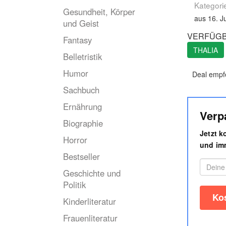
Kategori
Gesundheit, Körper
aus 16. J
und Geist
VERFÜGB
Fantasy
THALIA
Belletristik
Humor
Deal empf
Sachbuch
Ernährung
Verp
Biographie
Jetzt 
Horror
und imm
Bestseller
Geschichte und
Politik
Kinderliteratur
Frauenliteratur