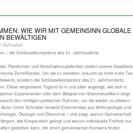
MMEN: WIE WIR MIT GEMEINSINN GLOBALE
EN BEWÄLTIGEN
ch Schnabel
nn – die Schlüsselkompetenz des 21. Jahrhunderts
del, Pandemien und Verschwörungsdenken stellen unsere Gesellsch
enorme Zerreißprobe. Um sie zu meistern, braucht es nicht mehr Tec
bewerb, sondern die Schlüsselkompetenz des 21. Jahrhunderts:
n. Diese vergessene Tugend ist in uns allen angelegt, wie sich in
gischen Experimenten oder dem Beispiel von Stammesvölkern zeigt.
raucht den richtigen politischen Rahmen, um sie wieder zu stärken.
r-Autor Ulrich Schnabel verwebt Erkenntnisse aus Anthropologie und
ychologie, Ökologie und Ökonomie – und zeigt, warum Gemeinschaft
längert, wie Kooperation gelingt und warum individuelle Freiheit nur 
haften gedeihen kann, die einen gemeinsamen Konsens finden.