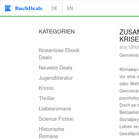
DE
EN
KATEGORIEN
ZUSA
KRIS
aus Ulri
Kostenlose Ebook
Gemeinsi
Deals
Neueste Deals
Klimawan
vor eine 
Jugendliteratur
oder Wett
Krimis
Gemeinsin
Thriller
psycholo
Doch es b
Liebesromane
Bestselle
Science Fiction
Sozialps
Leben ver
Historische
Gesellsc
Romane