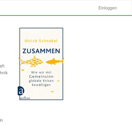
Einloggen
aft
hnik
in