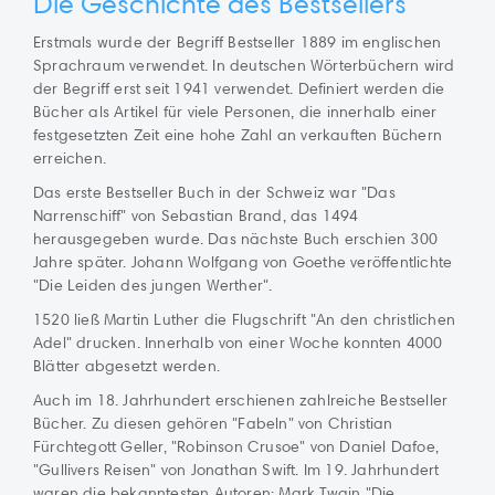
Die Geschichte des Bestsellers
Erstmals wurde der Begriff Bestseller 1889 im englischen
Sprachraum verwendet. In deutschen Wörterbüchern wird
der Begriff erst seit 1941 verwendet. Definiert werden die
Bücher als Artikel für viele Personen, die innerhalb einer
festgesetzten Zeit eine hohe Zahl an verkauften Büchern
erreichen.
Das erste Bestseller Buch in der Schweiz war "Das
Narrenschiff" von Sebastian Brand, das 1494
herausgegeben wurde. Das nächste Buch erschien 300
Jahre später. Johann Wolfgang von Goethe veröffentlichte
"Die Leiden des jungen Werther".
1520 ließ Martin Luther die Flugschrift "An den christlichen
Adel" drucken. Innerhalb von einer Woche konnten 4000
Blätter abgesetzt werden.
Auch im 18. Jahrhundert erschienen zahlreiche Bestseller
Bücher. Zu diesen gehören "Fabeln" von Christian
Fürchtegott Geller, "Robinson Crusoe" von Daniel Dafoe,
"Gullivers Reisen" von Jonathan Swift. Im 19. Jahrhundert
waren die bekanntesten Autoren: Mark Twain "Die