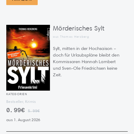
Mörderisches Sylt
aus Thomas Herzberg
Sylt, mitten in der Hochsaison –
doch für Urlaubspläne bleibt den
Kommissaren Hannah Lambert
und Sven-Ole Friedrichsen keine
Zeit.
KATEGORIEN
Bestseller, Krimis
0.99€
5.99€
aus 1. August 2026