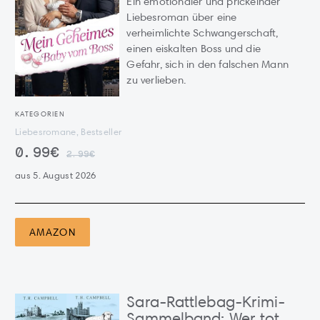
Ein emotionaler und prickelnder
Liebesroman über eine
verheimlichte Schwangerschaft,
einen eiskalten Boss und die
Gefahr, sich in den falschen Mann
zu verlieben.
KATEGORIEN
Liebesromane, Bestseller
0.99€
2.99€
aus 5. August 2026
AMAZON
Sara-Rattlebag-Krimi-
Sammelband: Wer tot