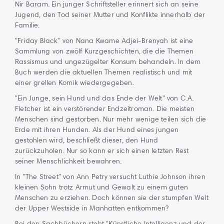
Nir Baram. Ein junger Schriftsteller erinnert sich an seine
Jugend, den Tod seiner Mutter und Konflikte innerhalb der
Familie.
"Friday Black" von Nana Kwame Adjei-Brenyah ist eine
Sammlung von zwölf Kurzgeschichten, die die Themen
Rassismus und ungezügelter Konsum behandeln. In dem
Buch werden die aktuellen Themen realistisch und mit
einer grellen Komik wiedergegeben.
"Ein Junge, sein Hund und das Ende der Welt" von C.A.
Fletcher ist ein verstörender Endzeitroman. Die meisten
Menschen sind gestorben. Nur mehr wenige teilen sich die
Erde mit ihren Hunden. Als der Hund eines jungen
gestohlen wird, beschließt dieser, den Hund
zurückzuholen. Nur so kann er sich einen letzten Rest
seiner Menschlichkeit bewahren.
In "The Street" von Ann Petry versucht Luthie Johnson ihren
kleinen Sohn trotz Armut und Gewalt zu einem guten
Menschen zu erziehen. Doch können sie der stumpfen Welt
der Upper Westside in Manhatten entkommen?
Bei den Sachbüchern steht "Künstliche Intelligenz und der