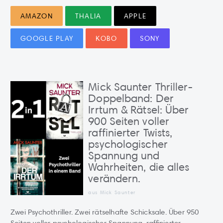
AMAZON
THALIA
APPLE
GOOGLE PLAY
KOBO
SONY
Mick Saunter Thriller-
Doppelband: Der
Irrtum & Rätsel: Über
900 Seiten voller
raffinierter Twists,
psychologischer
Spannung und
Wahrheiten, die alles
verändern.
aus Mick Saunter
Zwei Psychothriller. Zwei rätselhafte Schicksale. Über 950