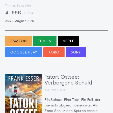
Thriller, Bestseller
4.99€
9.99€
aus 2. August 2026
AMAZON
THALIA
APPLE
GOOGLE PLAY
KOBO
SONY
Tatort Ostsee:
Verborgene Schuld
aus Frank Esser
Ein Schuss. Eine Tote. Ein Fall, der
niemals abgeschlossen war. Als
Enno Schulz alte Spuren erneut