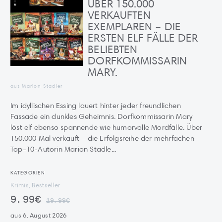
ÜBER 150.000
VERKAUFTEN
EXEMPLAREN – DIE
ERSTEN ELF FÄLLE DER
BELIEBTEN
DORFKOMMISSARIN
MARY.
aus Marion Stadler
Im idyllischen Essing lauert hinter jeder freundlichen
Fassade ein dunkles Geheimnis. Dorfkommissarin Mary
löst elf ebenso spannende wie humorvolle Mordfälle. Über
150.000 Mal verkauft – die Erfolgsreihe der mehrfachen
Top-10-Autorin Marion Stadle...
KATEGORIEN
Krimis, Bestseller
9.99€
19.99€
aus 6. August 2026