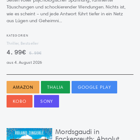
Seiten voller psychologischer Spannung, raffinierter
Täuschungen und schockierender Wendungen. Nichts ist,
wie es scheint – und jede Antwort führt tiefer in ein Netz
aus Lügen und Geheimni...
KATEGORIEN
Thriller, Bestseller
4.99€
6.99€
aus 4. August 2026
AMAZON
THALIA
GOOGLE PLAY
KOBO
SONY
Mordsgaudi in
Fackenreuth: Absolut