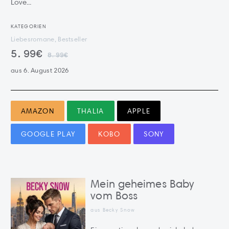
Love...
KATEGORIEN
Liebesromane, Bestseller
5.99€
8.99€
aus 6. August 2026
AMAZON
THALIA
APPLE
GOOGLE PLAY
KOBO
SONY
Mein geheimes Baby
vom Boss
aus Becky Snow