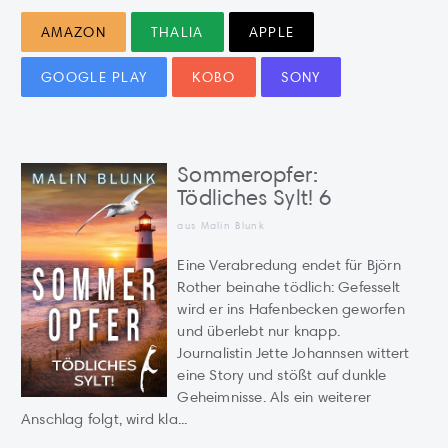
AMAZON
THALIA
APPLE
GOOGLE PLAY
KOBO
SONY
Sommeropfer:
Tödliches Sylt! 6
aus
Malin Blunk
Eine Verabredung endet für Björn
Rother beinahe tödlich: Gefesselt
wird er ins Hafenbecken geworfen
und überlebt nur knapp.
Journalistin Jette Johannsen wittert
eine Story und stößt auf dunkle
Geheimnisse. Als ein weiterer
Anschlag folgt, wird kla...