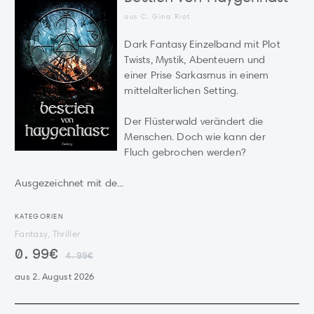
aus C. Gina Riot
Dark Fantasy Einzelband mit Plot
Twists, Mystik, Abenteuern und
einer Prise Sarkasmus in einem
mittelalterlichen Setting.
Der Flüsterwald verändert die
Menschen. Doch wie kann der
Fluch gebrochen werden?
Ausgezeichnet mit de...
KATEGORIEN
Fantasy, Thriller
0.99€
4.99€
aus 2. August 2026