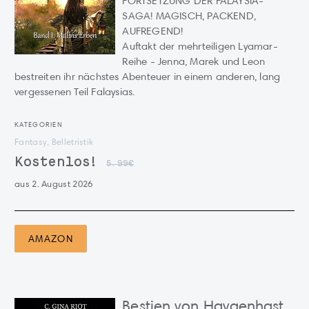
FORTSETZUNG DER FALAYSIA-
SAGA! MAGISCH, PACKEND,
AUFREGEND!
Auftakt der mehrteiligen Lyamar-
Reihe - Jenna, Marek und Leon
bestreiten ihr nächstes Abenteuer in einem anderen, lang
vergessenen Teil Falaysias.
KATEGORIEN
Fantasy, Belletristik
Kostenlos!
5.99€
aus 2. August 2026
AMAZON
Bestien von Haygenhast