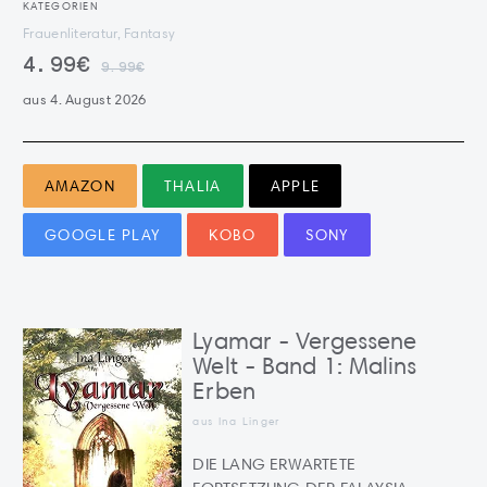
KATEGORIEN
Frauenliteratur, Fantasy
4.99€
9.99€
aus 4. August 2026
AMAZON
THALIA
APPLE
GOOGLE PLAY
KOBO
SONY
Lyamar - Vergessene
Welt - Band 1: Malins
Erben
aus Ina Linger
DIE LANG ERWARTETE