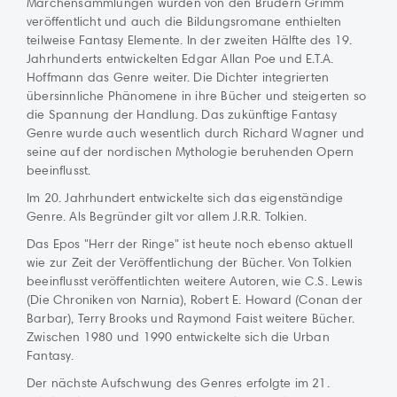
Märchensammlungen wurden von den Brüdern Grimm
veröffentlicht und auch die Bildungsromane enthielten
teilweise Fantasy Elemente. In der zweiten Hälfte des 19.
Jahrhunderts entwickelten Edgar Allan Poe und E.T.A.
Hoffmann das Genre weiter. Die Dichter integrierten
übersinnliche Phänomene in ihre Bücher und steigerten so
die Spannung der Handlung. Das zukünftige Fantasy
Genre wurde auch wesentlich durch Richard Wagner und
seine auf der nordischen Mythologie beruhenden Opern
beeinflusst.
Im 20. Jahrhundert entwickelte sich das eigenständige
Genre. Als Begründer gilt vor allem J.R.R. Tolkien.
Das Epos "Herr der Ringe" ist heute noch ebenso aktuell
wie zur Zeit der Veröffentlichung der Bücher. Von Tolkien
beeinflusst veröffentlichten weitere Autoren, wie C.S. Lewis
(Die Chroniken von Narnia), Robert E. Howard (Conan der
Barbar), Terry Brooks und Raymond Faist weitere Bücher.
Zwischen 1980 und 1990 entwickelte sich die Urban
Fantasy.
Der nächste Aufschwung des Genres erfolgte im 21.