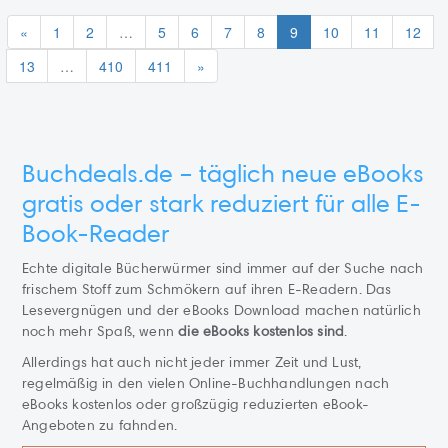
«
1
2
…
5
6
7
8
9
10
11
12
13
…
410
411
»
Buchdeals.de – täglich neue eBooks
gratis oder stark reduziert für alle E-
Book-Reader
Echte digitale Bücherwürmer sind immer auf der Suche nach
frischem Stoff zum Schmökern auf ihren E-Readern. Das
Lesevergnügen und der eBooks Download machen natürlich
noch mehr Spaß, wenn
die eBooks kostenlos sind
.
Allerdings hat auch nicht jeder immer Zeit und Lust,
regelmäßig in den vielen Online-Buchhandlungen nach
eBooks kostenlos oder großzügig reduzierten eBook-
Angeboten zu fahnden.