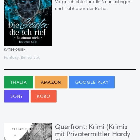
Vorgeschichte für alle Neueinsteiger
und Liebhaber der Reihe.
KATEGORIEN
Fantasy, Belletristik
THALIA
AMAZON
GOOGLE PLAY
SONY
KOBO
Querfront: Krimi (Krimis
mit Privatermittler Hardy