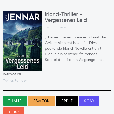
Irland-Thriller -
Vergessenes Leid
aus C.K. Jennar
„Häuser müssen brennen, damit die
Geister sie nicht holen!“ – Diese
packende Irland-Novelle entführt
Dich in ein nervenaufreibendes
Kapitel der irischen Vergangenheit.
KATEGORIEN
Thriller, Fantasy
THALIA
AMAZON
APPLE
SONY
KOBO