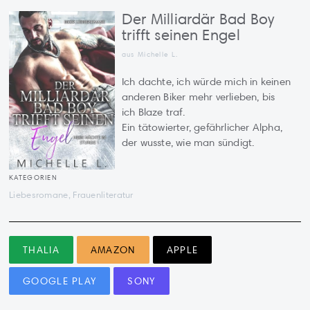
Der Milliardär Bad Boy
trifft seinen Engel
aus Michelle L.
Ich dachte, ich würde mich in keinen
anderen Biker mehr verlieben, bis
ich Blaze traf.
Ein tätowierter, gefährlicher Alpha,
der wusste, wie man sündigt.
KATEGORIEN
Liebesromane, Frauenliteratur
THALIA
AMAZON
APPLE
GOOGLE PLAY
SONY