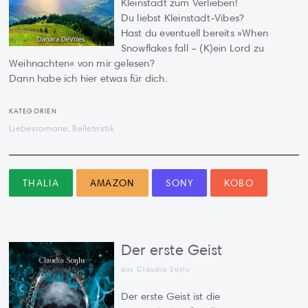
Kleinstadt zum Verlieben!
Du liebst Kleinstadt-Vibes?
Hast du eventuell bereits »When
Snowflakes fall – (K)ein Lord zu
Weihnachten« von mir gelesen?
Dann habe ich hier etwas für dich.
KATEGORIEN
Liebesromane, Belletristik
THALIA
AMAZON
SONY
KOBO
Der erste Geist
aus Claudia Soylu
Der erste Geist ist die