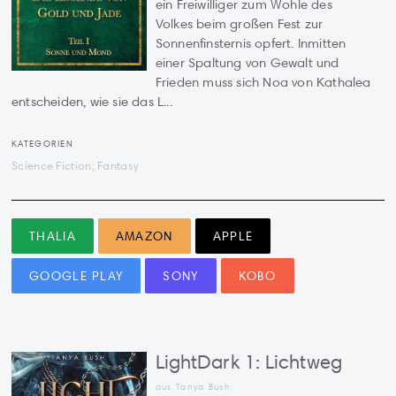
ein Freiwilliger zum Wohle des
Volkes beim großen Fest zur
Sonnenfinsternis opfert. Inmitten
einer Spaltung von Gewalt und
Frieden muss sich Noa von Kathalea
entscheiden, wie sie das L...
KATEGORIEN
Science Fiction, Fantasy
THALIA
AMAZON
APPLE
GOOGLE PLAY
SONY
KOBO
LightDark 1: Lichtweg
aus Tanya Bush