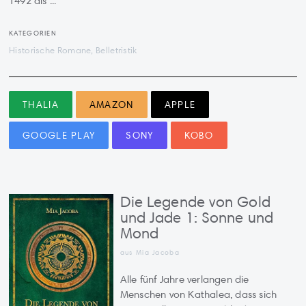
1492 als ...
KATEGORIEN
Historische Romane, Belletristik
THALIA
AMAZON
APPLE
GOOGLE PLAY
SONY
KOBO
Die Legende von Gold
und Jade 1: Sonne und
Mond
aus Mia Jacoba
Alle fünf Jahre verlangen die
Menschen von Kathalea, dass sich