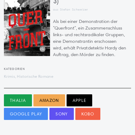
3)
aus Stefan Schweizer
Als bei einer Demonstration der
"Querfront", ein Zusammenschluss
links- und rechtsradikaler Gruppen,
eine Demonstrantin erschossen
wird, erhält Privatdetektiv Hardy den
Auftrag, den Mörder zu finden.
KATEGORIEN
Krimis, Historische Romane
THALIA
AMAZON
APPLE
GOOGLE PLAY
SONY
KOBO