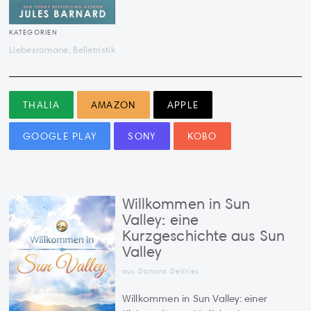
KATEGORIEN
Liebesromane, Belletristik
THALIA
AMAZON
APPLE
GOOGLE PLAY
SONY
KOBO
Willkommen in Sun
Valley: eine
Kurzgeschichte aus Sun
Valley
aus Danara DeVries
Willkommen in Sun Valley: einer