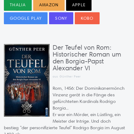
THALIA
AMAZON
APPLE
GOOGLE PLAY
SONY
KOBO
Der Teufel von Rom:
Historischer Roman um
den Borgia-Papst
Alexander VI
aus Günther Peer
Rom, 1456: Der Dominikanermönch
Vinzenz gerät in die Fänge des
gefürchteten Kardinals Rodrigo
Borgia...
Er war ein Mörder, ein Lüstling, ein
Meister der Intrige. Und doch
bestieg "der personifizierte Teufel" Rodrigo Borgia im August