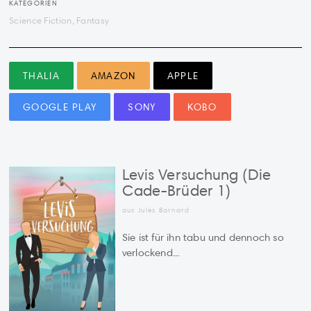
KATEGORIEN
Science Fiction, Fantasy
THALIA
AMAZON
APPLE
GOOGLE PLAY
SONY
KOBO
Levis Versuchung (Die
Cade-Brüder 1)
aus Jules Barnard
Sie ist für ihn tabu und dennoch so
verlockend...