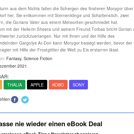
turm aus dem Nichts fallen die Schergen des finsteren Morygor über
orf her. Sie entkommen mit Sternenklinge und Schattenstich, zwei
n, die Gorians Vater aus einem Meteoriten geschmiedet hat.
 mit der Heilerin Sheera und seinem Freund Torbas bricht Gorian 
hwerter zurückzuerlangen. Nur mit ihnen und der Hilfe des
andelnden Gargolye Ar-Don kann Morygor besiegt werden, bevor der
gier mit Hilfe der Frostgötter die Welt zu Eis erstarren lässt.
en:
Fantasy, Science Fiction
Dezember 2021
AR:
THALIA
APPLE
KOBO
SONY
ehlen:
asse nie wieder einen eBook Deal
kostenlosen eBook Tipps Newsletter abonnieren