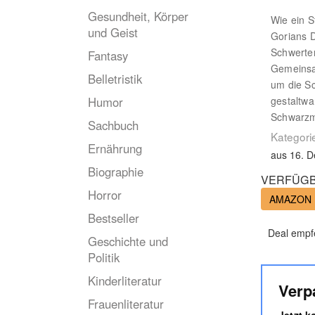
Gesundheit, Körper
Wie ein S
und Geist
Gorians D
Schwerter
Fantasy
Gemeinsam
Belletristik
um die Sc
Humor
gestaltw
Schwarzma
Sachbuch
Kategori
Ernährung
aus 16. 
Biographie
VERFÜGB
Horror
AMAZON
Bestseller
Deal empf
Geschichte und
Politik
Kinderliteratur
Verp
Frauenliteratur
Jetzt 