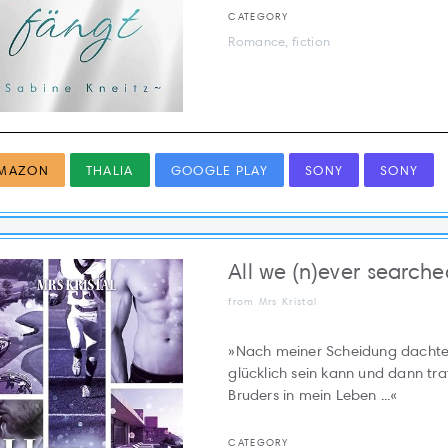
CATEGORY
Romance, fiction
MAZON
THALIA
GOOGLE PLAY
SONY
SONY
All we (n)ever searche
from Mrs Kristal
»Nach meiner Scheidung dachte i
glücklich sein kann und dann tr
Bruders in mein Leben ...«
CATEGORY