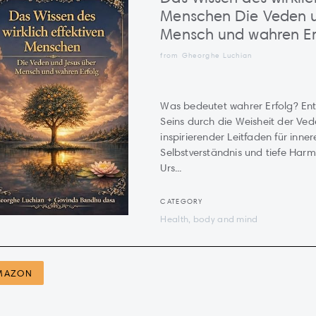
Menschen Die Veden u
Mensch und wahren Er
from Gheorghe Luchian
Was bedeutet wahrer Erfolg? En
Seins durch die Weisheit der Ved
inspirierender Leitfaden für inne
Selbstverständnis und tiefe Harm
Urs...
CATEGORY
Health, body and mind
MAZON