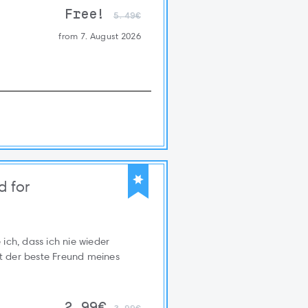
Free!
5.49€
from 7. August 2026
d for
ch, dass ich nie wieder
at der beste Freund meines
2.99€