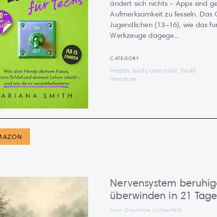
ändert sich nichts – Apps sind ge
Aufmerksamkeit zu fesseln. Das O
Jugendlichen (13–16), wie das fun
Werkzeuge dagege...
CATEGORY
Health, body and mind, Youth
literature
MAZON
Nervensystem beruhig
überwinden in 21 Tag
from Charlotte Lichtenfeld