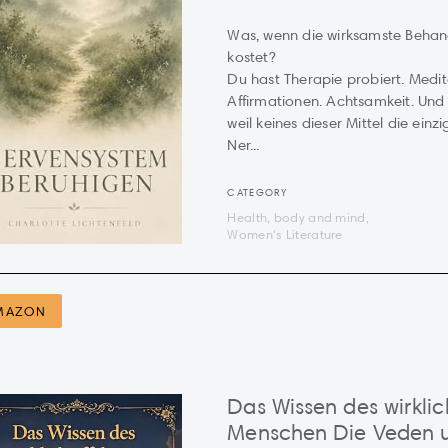
Was, wenn die wirksamste Behan
kostet?
Du hast Therapie probiert. Medi
Affirmationen. Achtsamkeit. Und
weil keines dieser Mittel die einz
Ner...
CATEGORY
Health, body and mind,
Women's Literature
MAZON
Das Wissen des wirklic
Menschen Die Veden u