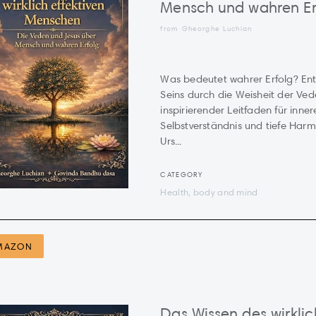
Mensch und wahren Er
from Gheorghe Luchian
Was bedeutet wahrer Erfolg? En
Seins durch die Weisheit der Ved
inspirierender Leitfaden für inne
Selbstverständnis und tiefe Harm
Urs...
CATEGORY
Health, body and mind
MAZON
Das Wissen des wirklic