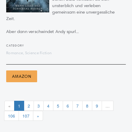
unsterblich und verleben
gemeinsam eine unvergessliche
Zeit.
Aber dann verschwindet Andy spurl...
CATEGORY
Romance, Science Fiction
AMAZON
«
1
2
3
4
5
6
7
8
9
…
106
107
»