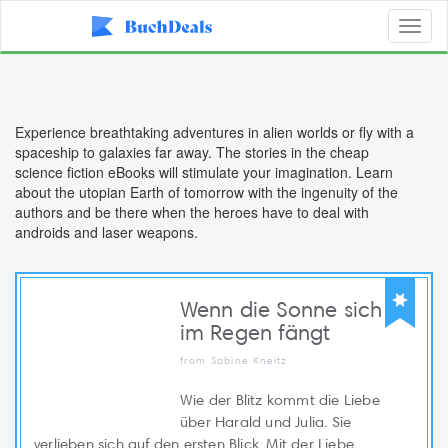
Toggl
naviga
Experience breathtaking adventures in alien worlds or fly with a
spaceship to galaxies far away. The stories in the cheap
science fiction eBooks will stimulate your imagination. Learn
about the utopian Earth of tomorrow with the ingenuity of the
authors and be there when the heroes have to deal with
androids and laser weapons.
Wenn die Sonne sich
im Regen fängt
from Sabine Kneitz
Wie der Blitz kommt die Liebe
über Harald und Julia. Sie
verlieben sich auf den ersten Blick. Mit der Liebe