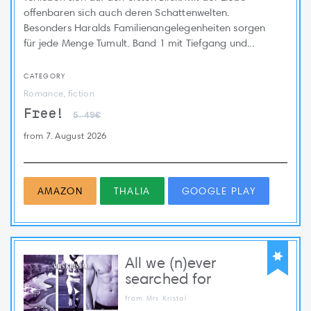
offenbaren sich auch deren Schattenwelten.
Besonders Haralds Familienangelegenheiten sorgen
für jede Menge Tumult. Band 1 mit Tiefgang und...
CATEGORY
Romance, fiction
Free!
5.49€
from 7. August 2026
AMAZON
THALIA
GOOGLE PLAY
All we (n)ever
searched for
from Mrs Kristal