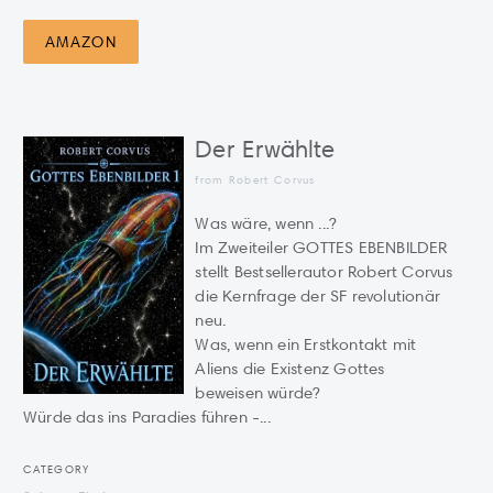
AMAZON
Der Erwählte
from Robert Corvus
Was wäre, wenn ...?
Im Zweiteiler GOTTES EBENBILDER
stellt Bestsellerautor Robert Corvus
die Kernfrage der SF revolutionär
neu.
Was, wenn ein Erstkontakt mit
Aliens die Existenz Gottes
beweisen würde?
Würde das ins Paradies führen -...
CATEGORY