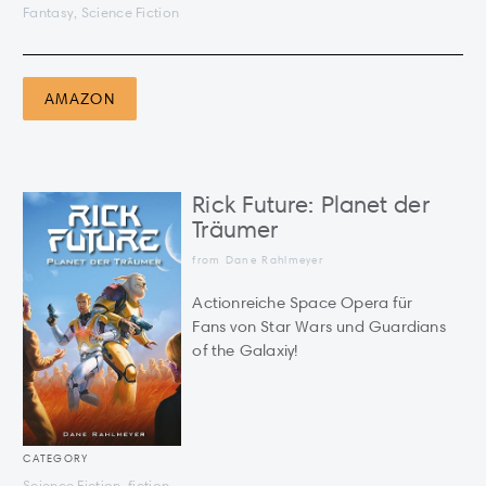
Fantasy, Science Fiction
AMAZON
Rick Future: Planet der
Träumer
from
Dane Rahlmeyer
Actionreiche Space Opera für
Fans von Star Wars und Guardians
of the Galaxiy!
CATEGORY
Science Fiction, fiction