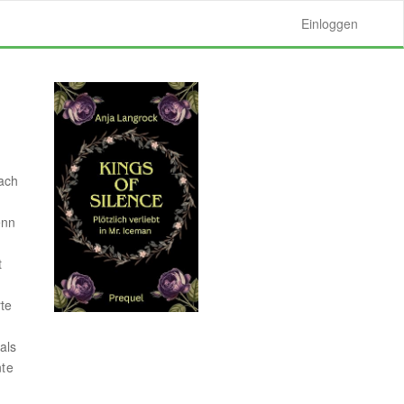
Einloggen
nach
enn
t
te
als
nte