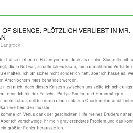
 OF SILENCE: PLÖTZLICH VERLIEBT IN MR.
AN
 Langrock
er hat seit jeher ein Helfersyndrom, doch als er eine Studentin mit 
ngt, die in Not war, schaffe ich es kaum, mein unnahbares Verhalten
zu erhalten. Ich bin sicher nicht sonderlich nett, aber ich hasse es, w
on Arschlöchern mies behandelt werden.
ziniert mich, doch dieses Knistern zwischen uns sollte ich schleunigs
en, denn ich bin der Falsche. Partys, Saufen und Herumhängen
 mein Leben, seit ich durch einen unfairen Check meine ambitionier
ykarriere beenden musste.
komme ich Venus dank der geschickten Hilfe meines Bruders näher 
e. Aber ich verschweige ihr mein gravierendstes Problem und das kön
mein größter Fehler herausstellen.