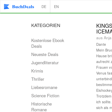
DE
EN
KATEGORIEN
KINGS
ICEM
aus Anja
Kostenlose Ebook
Dante
Deals
Mein Brud
Neueste Deals
Hause bri
aufrecht 
Jugendliteratur
Frauen v
Krimis
Venus fas
Thriller
unterbind
bestimmen
Liebesromane
Eishocke
Science Fiction
Trotzdem 
ich sollt
Historische
sich als 
Romane