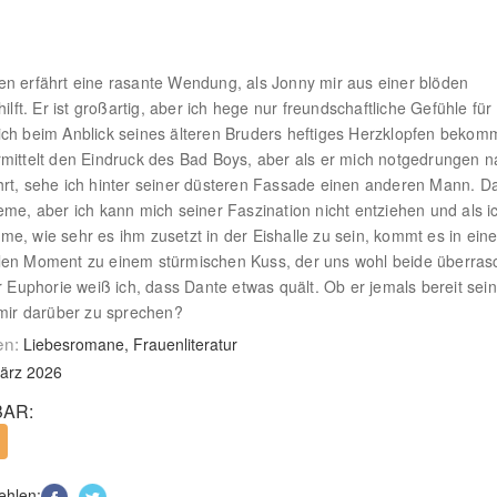
n erfährt eine rasante Wendung, als Jonny mir aus einer blöden
hilft. Er ist großartig, aber ich hege nur freundschaftliche Gefühle für 
ch beim Anblick seines älteren Bruders heftiges Herzklopfen bekom
mittelt den Eindruck des Bad Boys, aber als er mich notgedrungen 
rt, sehe ich hinter seiner düsteren Fassade einen anderen Mann. D
eme, aber ich kann mich seiner Faszination nicht entziehen und als i
e, wie sehr es ihm zusetzt in der Eishalle zu sein, kommt es in ein
en Moment zu einem stürmischen Kuss, der uns wohl beide überrasc
er Euphorie weiß ich, dass Dante etwas quält. Ob er jemals bereit sein
 mir darüber zu sprechen?
en:
Liebesromane, Frauenliteratur
ärz 2026
AR:
ehlen: