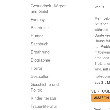
Gesundheit, Körper
Venus
und Geist
Mein Lebe
Fantasy
Situation 
Belletristik
während i
Humor
Dante ver
Hause fäh
Sachbuch
hat Probl
Ernährung
mitbekomm
emotional
Biographie
Trotz all
Horror
wird, mit
Bestseller
Kategori
aus 31. M
Geschichte und
Politik
VERFÜGB
Kinderliteratur
AMAZON
Frauenliteratur
Deal empf