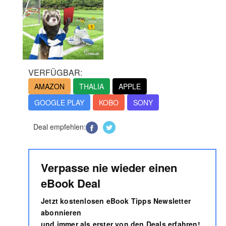
VERFÜGBAR:
AMAZON
THALIA
APPLE
GOOGLE PLAY
KOBO
SONY
Deal empfehlen:
Verpasse nie wieder einen
eBook Deal
Jetzt kostenlosen eBook Tipps Newsletter
abonnieren
und immer als erster von den Deals erfahren!