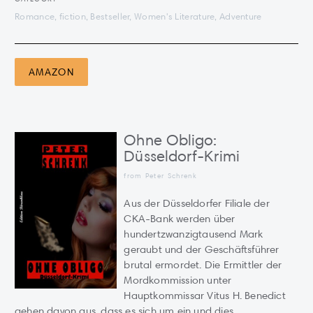
Romance, fiction, Bestseller, Women's Literature, Adventure
AMAZON
Ohne Obligo:
Düsseldorf-Krimi
from Peter Schrenk
Aus der Düsseldorfer Filiale der
CKA-Bank werden über
hundertzwanzigtausend Mark
geraubt und der Geschäftsführer
brutal ermordet. Die Ermittler der
Mordkommission unter
Hauptkommissar Vitus H. Benedict
gehen davon aus, dass es sich um ein und dies...