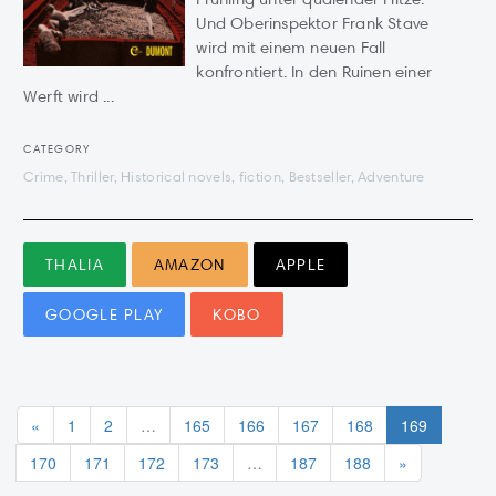
Und Oberinspektor Frank Stave
wird mit einem neuen Fall
konfrontiert. In den Ruinen einer
Werft wird ...
CATEGORY
Crime, Thriller, Historical novels, fiction, Bestseller, Adventure
THALIA
AMAZON
APPLE
GOOGLE PLAY
KOBO
«
1
2
…
165
166
167
168
169
170
171
172
173
…
187
188
»