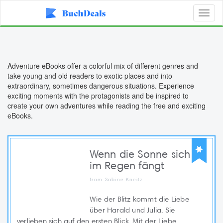
Toggl
naviga
Adventure eBooks offer a colorful mix of different genres and
take young and old readers to exotic places and into
extraordinary, sometimes dangerous situations. Experience
exciting moments with the protagonists and be inspired to
create your own adventures while reading the free and exciting
eBooks.
Wenn die Sonne sich
im Regen fängt
from Sabine Kneitz
Wie der Blitz kommt die Liebe
über Harald und Julia. Sie
verlieben sich auf den ersten Blick. Mit der Liebe