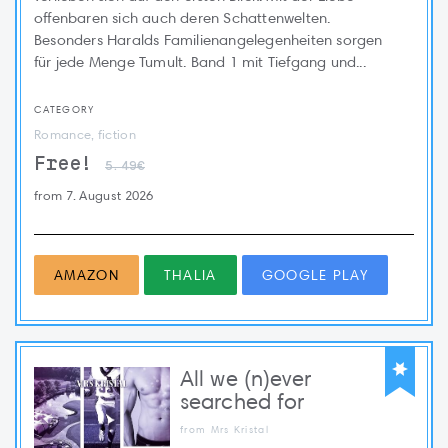
offenbaren sich auch deren Schattenwelten.
Besonders Haralds Familienangelegenheiten sorgen
für jede Menge Tumult. Band 1 mit Tiefgang und...
CATEGORY
Romance, fiction
Free!
5.49€
from 7. August 2026
AMAZON
THALIA
GOOGLE PLAY
All we (n)ever
searched for
from Mrs Kristal