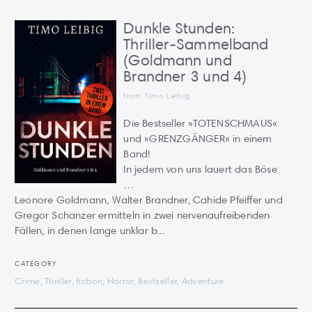
Dunkle Stunden:
Thriller-Sammelband
(Goldmann und
Brandner 3 und 4)
from Timo Leibig
Die Bestseller »TOTENSCHMAUS«
und »GRENZGÄNGER« in einem
Band!
In jedem von uns lauert das Böse
…
Leonore Goldmann, Walter Brandner, Cahide Pfeiffer und
Gregor Schanzer ermitteln in zwei nervenaufreibenden
Fällen, in denen lange unklar b...
CATEGORY
Crime, Thriller, fiction, Horror, Bestseller, Adventure