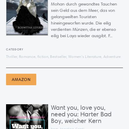
Mohan durch gewandtes Tauchen
sein Geld aus dem Meer, das von
gelangweilten Touristen
hineingeworfen wurde. Die eilig
verdienten Münzen, die er ebenso
eilig bei Laya wieder ausgibt. F...
CATEGORY
Thriller, Romance, fiction, Bestseller, Women's Literature, Adventure
AMAZON
Want you, love you,
need you: Harter Bad
Boy, weicher Kern
from Angelina Conti