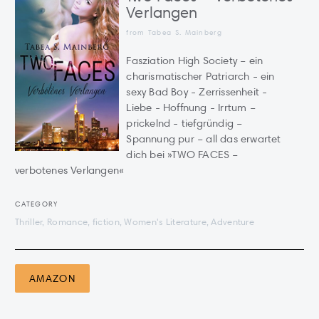
Verlangen
from Tabea S. Mainberg
Fasziation High Society – ein
charismatischer Patriarch - ein
sexy Bad Boy - Zerrissenheit -
Liebe - Hoffnung - Irrtum –
prickelnd - tiefgründig –
Spannung pur – all das erwartet
dich bei »TWO FACES –
verbotenes Verlangen«
CATEGORY
Thriller, Romance, fiction, Women's Literature, Adventure
AMAZON