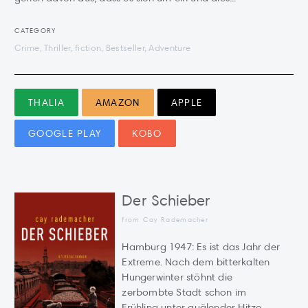
CATEGORY
Crime, Thriller, fiction, Bestseller, Adventure
THALIA
AMAZON
APPLE
GOOGLE PLAY
KOBO
Der Schieber
from Cay Rademacher
Hamburg 1947: Es ist das Jahr der
Extreme. Nach dem bitterkalten
Hungerwinter stöhnt die
zerbombte Stadt schon im
Frühling unter quälender Hitze.