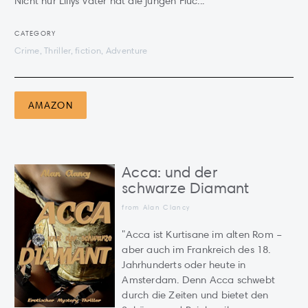
Nicht nur Lillys Vater hat die jungen Flüc...
CATEGORY
Crime, Thriller, fiction, Adventure
AMAZON
Acca: und der
schwarze Diamant
from Alan Clancy
"Acca ist Kurtisane im alten Rom –
aber auch im Frankreich des 18.
Jahrhunderts oder heute in
Amsterdam. Denn Acca schwebt
durch die Zeiten und bietet den