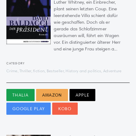
Luther Whitney, ein Einbrecher,
plant seinen letzten Coup. Eine
leerstehende Villa schient dafür
wie geschaffen. Doch als er
gerade das Schlafzimmer
ausräumen will, fährt ein Wagen
vor. Ein distinguierter älterer Herr
und eine junge Frau steigen a...
CATEGORY
Crime, Thriller, fiction, Bestseller, History and politics, Adventure
THALIA
AMAZON
APPLE
GOOGLE PLAY
KOBO