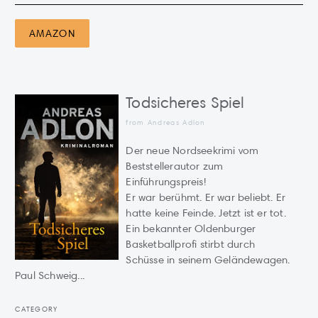
AMAZON
Todsicheres Spiel
from Andreas Adlon
Der neue Nordseekrimi vom
Beststellerautor zum
Einführungspreis!
Er war berühmt. Er war beliebt. Er
hatte keine Feinde. Jetzt ist er tot.
Ein bekannter Oldenburger
Basketballprofi stirbt durch
Schüsse in seinem Geländewagen.
Paul Schweig...
CATEGORY