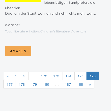
lebenslustigen Samtpfoten, die
über den
Dächern der Stadt wohnen und sich nichts mehr wün...
CATEGORY
Youth literature, fiction, Children's literature, Adventure
AMAZON
«
1
2
…
172
173
174
175
176
177
178
179
180
…
187
188
»