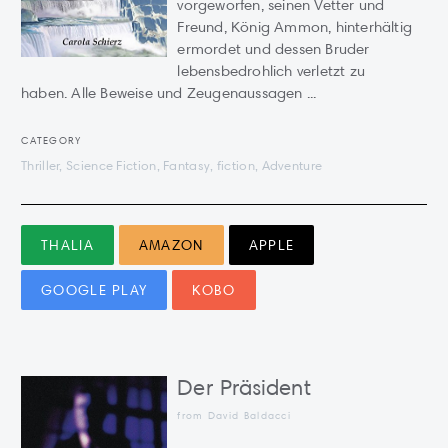
vorgeworfen, seinen Vetter und
Freund, König Ammon, hinterhältig
ermordet und dessen Bruder
lebensbedrohlich verletzt zu
haben. Alle Beweise und Zeugenaussagen ...
CATEGORY
Thriller, Science Fiction, Fantasy, fiction, Adventure
THALIA
AMAZON
APPLE
GOOGLE PLAY
KOBO
Der Präsident
from David Baldacci