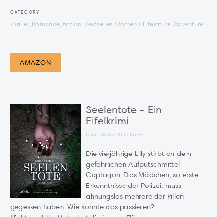
CATEGORY
Thriller, Romance, fiction, Bestseller, Women's Literature, Adventure
AMAZON
Seelentote - Ein
Eifelkrimi
from Ulrike Schelhove
Die vierjährige Lilly stirbt an dem
gefährlichen Aufputschmittel
Captagon. Das Mädchen, so erste
Erkenntnisse der Polizei, muss
ahnungslos mehrere der Pillen
gegessen haben. Wie konnte das passieren?