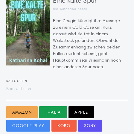
Eine kalte Spur
aus Katharina Kohal
Eine Zeugin kündigt ihre Aussage
zu einem Cold Case an. Kurz
darauf wird sie tot in einem
Waldstück gefunden. Obwohl der
Zusammenhang zwischen beiden
Fällen evident scheint, geht
Hauptkommissar Wiesmann noch
einer anderen Spur nach.
KATEGORIEN
Krimis, Thriller
AMAZON
THALIA
APPLE
GOOGLE PLAY
KOBO
SONY