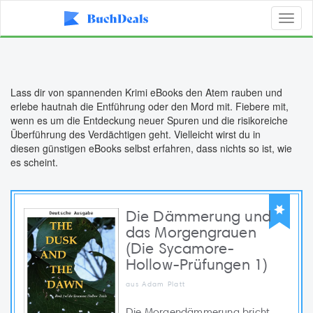
Toggl
naviga
Lass dir von spannenden Krimi eBooks den Atem rauben und
erlebe hautnah die Entführung oder den Mord mit. Fiebere mit,
wenn es um die Entdeckung neuer Spuren und die risikoreiche
Überführung des Verdächtigen geht. Vielleicht wirst du in
diesen günstigen eBooks selbst erfahren, dass nichts so ist, wie
es scheint.
Die Dämmerung und
das Morgengrauen
(Die Sycamore-
Hollow-Prüfungen 1)
aus Adam Platt
Die Morgendämmerung bricht