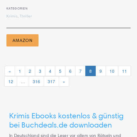
KATEGORIEN
Krimis, Thriller
AMAZON
«
1
2
3
4
5
6
7
8
9
10
11
12
…
316
317
»
Krimis Ebooks kostenlos & günstig
bei Buchdeals.de downloaden
In Deutschland sind die Leser vor allem von Rätseln und