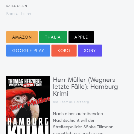
KATEGORIEN
Krimis, Thriller
AMAZON
THALIA
APPLE
GOOGLE PLAY
KOBO
SONY
Herr Müller (Wegners
letzte Fälle): Hamburg
Krimi
aus Thomas Herzberg
Nach einer aufreibenden
Nachtschicht will der
Streifenpolizist Sönke Tillmann
eigentlich nur noch eines: