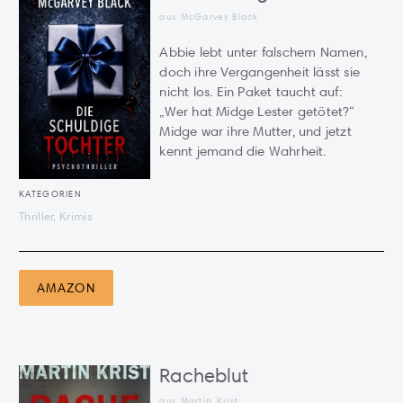
aus McGarvey Black
Abbie lebt unter falschem Namen,
doch ihre Vergangenheit lässt sie
nicht los. Ein Paket taucht auf:
„Wer hat Midge Lester getötet?“
Midge war ihre Mutter, und jetzt
kennt jemand die Wahrheit.
KATEGORIEN
Thriller, Krimis
AMAZON
Racheblut
aus
Martin Krist