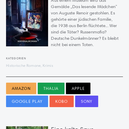
Aus einem Museum wird das
Gemälde „Das lesende Mädchen“
von Auguste Renoir gestohlen. Es
gehörte einer jüdischen Familie,
die 1938 aus Berlin flüchtete... Wer
sind die Täter? Russenmafia?
Deutsche Dunkelmänner? Es bleibt
nicht bei einem Toten.
KATEGORIEN
Historische Romane, Krimis
AMAZON
THALIA
APPLE
GOOGLE PLAY
KOBO
SONY