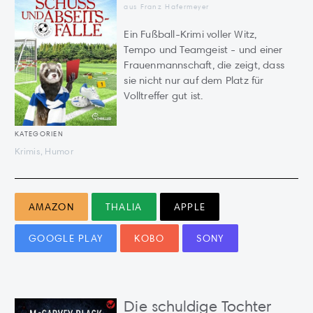
aus Franz Hafermeyer
Ein Fußball-Krimi voller Witz,
Tempo und Teamgeist - und einer
Frauenmannschaft, die zeigt, dass
sie nicht nur auf dem Platz für
Volltreffer gut ist.
KATEGORIEN
Krimis, Humor
AMAZON
THALIA
APPLE
GOOGLE PLAY
KOBO
SONY
Die schuldige Tochter