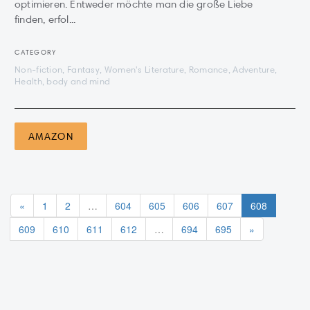
optimieren. Entweder möchte man die große Liebe
finden, erfol...
CATEGORY
Non-fiction, Fantasy, Women's Literature, Romance, Adventure,
Health, body and mind
AMAZON
«
1
2
…
604
605
606
607
608
609
610
611
612
…
694
695
»