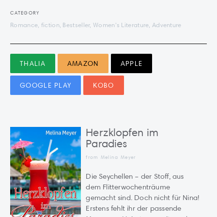
CATEGORY
Romance, fiction, Bestseller, Women's Literature, Adventure
THALIA
AMAZON
APPLE
GOOGLE PLAY
KOBO
Herzklopfen im
Paradies
from Melina Meyer
Die Seychellen – der Stoff, aus
dem Flitterwochenträume
gemacht sind. Doch nicht für Nina!
Erstens fehlt ihr der passende