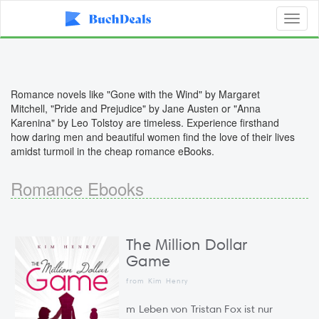
Toggl
naviga
Romance novels like "Gone with the Wind" by Margaret
Mitchell, "Pride and Prejudice" by Jane Austen or "Anna
Karenina" by Leo Tolstoy are timeless. Experience firsthand
how daring men and beautiful women find the love of their lives
amidst turmoil in the cheap romance eBooks.
Romance Ebooks
The Million Dollar
Game
from Kim Henry
m Leben von Tristan Fox ist nur