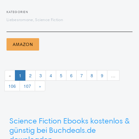
KATEGORIEN
Liebesromane, Science Fiction
AMAZON
«
1
2
3
4
5
6
7
8
9
…
106
107
»
Science Fiction Ebooks kostenlos &
günstig bei Buchdeals.de