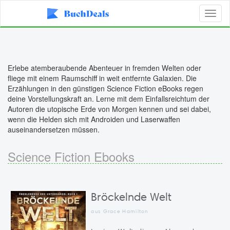
Toggl
naviga
Erlebe atemberaubende Abenteuer in fremden Welten oder
fliege mit einem Raumschiff in weit entfernte Galaxien. Die
Erzählungen in den günstigen Science Fiction eBooks regen
deine Vorstellungskraft an. Lerne mit dem Einfallsreichtum der
Autoren die utopische Erde von Morgen kennen und sei dabei,
wenn die Helden sich mit Androiden und Laserwaffen
auseinandersetzen müssen.
Science Fiction Ebooks
Bröckelnde Welt
aus Grace Hamilton