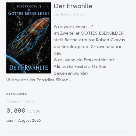
Der Erwählte
aus Robert Corvus
Was wäre, wenn ...?
Im Zweiteiler GOTTES EBENBILDER
stellt Bestsellerautor Robert Corvus
die Kernfrage der SF revolutionär
neu.
Was, wenn ein Erstkontakt mit
Aliens die Existenz Gottes
beweisen würde?
Würde das ins Paradies führen -...
KATEGORIEN
Science Fiction
0.89€
3.99€
aus 1. August 2026