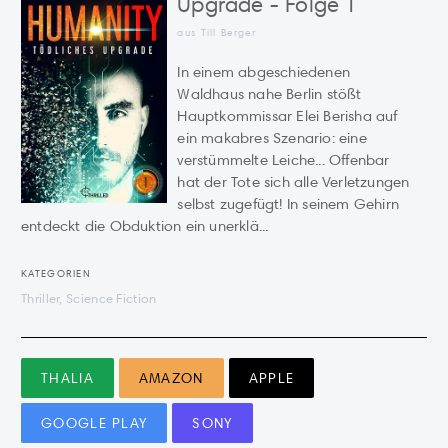
Upgrade - Folge 1
aus Till Berger
In einem abgeschiedenen
Waldhaus nahe Berlin stößt
Hauptkommissar Elei Berisha auf
ein makabres Szenario: eine
verstümmelte Leiche... Offenbar
hat der Tote sich alle Verletzungen
selbst zugefügt! In seinem Gehirn
entdeckt die Obduktion ein unerklä...
KATEGORIEN
Thriller, Science Fiction
THALIA
AMAZON
APPLE
GOOGLE PLAY
SONY