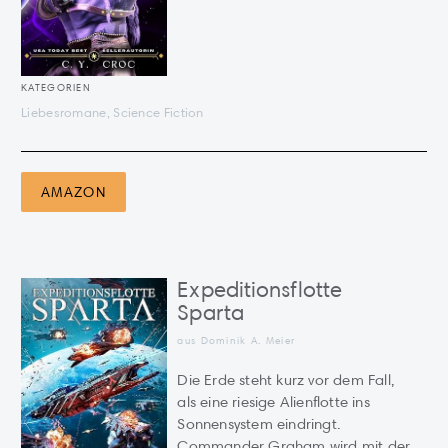
KATEGORIEN
Liebesromane, Science Fiction
AMAZON
Expeditionsflotte
Sparta
aus Dominik A. Meier
Die Erde steht kurz vor dem Fall,
als eine riesige Alienflotte ins
Sonnensystem eindringt.
Commander Graham wird mit der