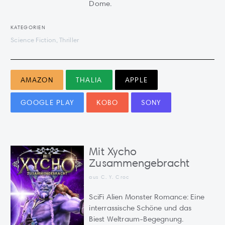
Dome.
KATEGORIEN
Science Fiction, Thriller
AMAZON
THALIA
APPLE
GOOGLE PLAY
KOBO
SONY
Mit Xycho
Zusammengebracht
aus C. Y. Croc
SciFi Alien Monster Romance: Eine
interrassische Schöne und das
Biest Weltraum-Begegnung.