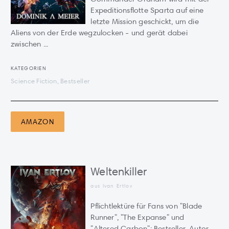
Expeditionsflotte Sparta auf eine
letzte Mission geschickt, um die
Aliens von der Erde wegzulocken - und gerät dabei
zwischen ...
KATEGORIEN
Science Fiction, Bestseller
AMAZON
Weltenkiller
aus Ivan Ertlov
Pflichtlektüre für Fans von "Blade
Runner", "The Expanse" und
"Altered Carbon": Bestseller-Autor