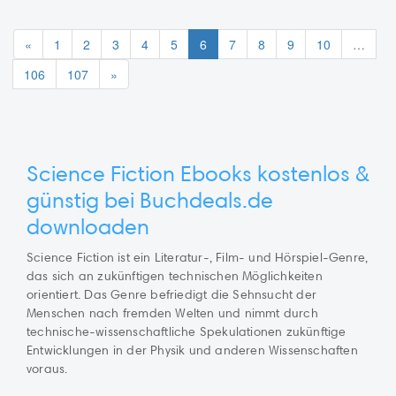
«
1
2
3
4
5
6
7
8
9
10
…
106
107
»
Science Fiction Ebooks kostenlos &
günstig bei Buchdeals.de
downloaden
Science Fiction ist ein Literatur-, Film- und Hörspiel-Genre,
das sich an zukünftigen technischen Möglichkeiten
orientiert. Das Genre befriedigt die Sehnsucht der
Menschen nach fremden Welten und nimmt durch
technische-wissenschaftliche Spekulationen zukünftige
Entwicklungen in der Physik und anderen Wissenschaften
voraus.