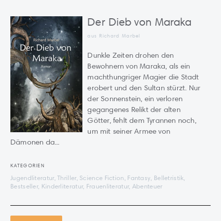
Der Dieb von Maraka
aus Richard Marbel
Dunkle Zeiten drohen den
Bewohnern von Maraka, als ein
machthungriger Magier die Stadt
erobert und den Sultan stürzt. Nur
der Sonnenstein, ein verloren
gegangenes Relikt der alten
Götter, fehlt dem Tyrannen noch,
um mit seiner Armee von
Dämonen da...
KATEGORIEN
Jugendliteratur, Thriller, Science Fiction, Fantasy, Belletristik,
Bestseller, Kinderliteratur, Frauenliteratur, Abenteuer