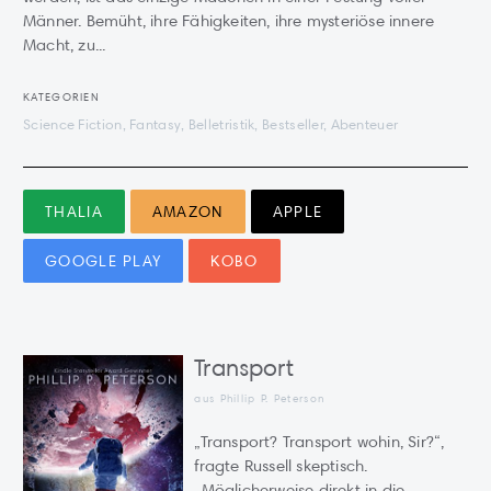
Männer. Bemüht, ihre Fähigkeiten, ihre mysteriöse innere
Macht, zu...
KATEGORIEN
Science Fiction, Fantasy, Belletristik, Bestseller, Abenteuer
THALIA
AMAZON
APPLE
GOOGLE PLAY
KOBO
Transport
aus Phillip P. Peterson
„Transport? Transport wohin, Sir?“,
fragte Russell skeptisch.
„Möglicherweise direkt in die