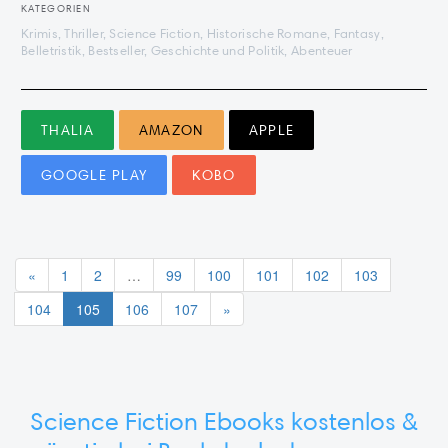
KATEGORIEN
Krimis, Thriller, Science Fiction, Historische Romane, Fantasy,
Belletristik, Bestseller, Geschichte und Politik, Abenteuer
THALIA
AMAZON
APPLE
GOOGLE PLAY
KOBO
«
1
2
…
99
100
101
102
103
104
105
106
107
»
Science Fiction Ebooks kostenlos &