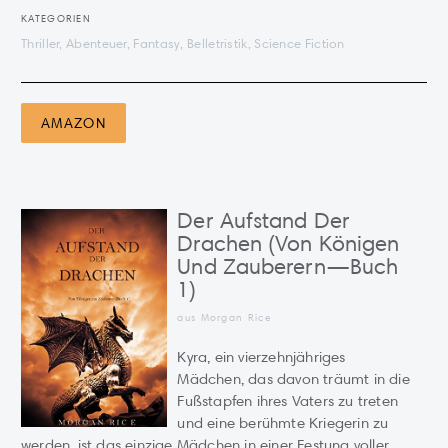
KATEGORIEN
Thriller, Abenteuer, Fantasy, Belletristik, Science Fiction
AMAZON
Der Aufstand Der
Drachen (Von Königen
Und Zauberern—Buch
1)
aus Morgan Rice
Kyra, ein vierzehnjähriges
Mädchen, das davon träumt in die
Fußstapfen ihres Vaters zu treten
und eine berühmte Kriegerin zu
werden, ist das einzige Mädchen in einer Festung voller