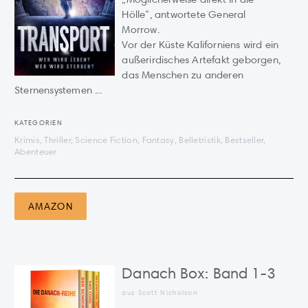
Hölle“, antwortete General
Morrow.
Vor der Küste Kaliforniens wird ein
außerirdisches Artefakt geborgen,
das Menschen zu anderen
Sternensystemen ...
KATEGORIEN
Krimis, Thriller, Science Fiction, Fantasy, Belletristik, Bestseller,
Abenteuer
AMAZON
Danach Box: Band 1-3
aus Scott Nicholson