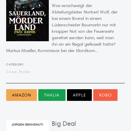
Was verschweigt der
Abteilungsleiter Norbert Wolf, der
bei einem Brand in einem
Lüdenscheider Baumarkt nur mit
knapper Not von der Feuerwehr
gerettet werden kann, weil man
ihn an ein Regal gefesselt hatte?
Markus Moeller, Kommissar bei der Mordkom...
CATEGORY
Crime, Thriller
AMAZON
THALIA
APPLE
KOBO
Big Deal