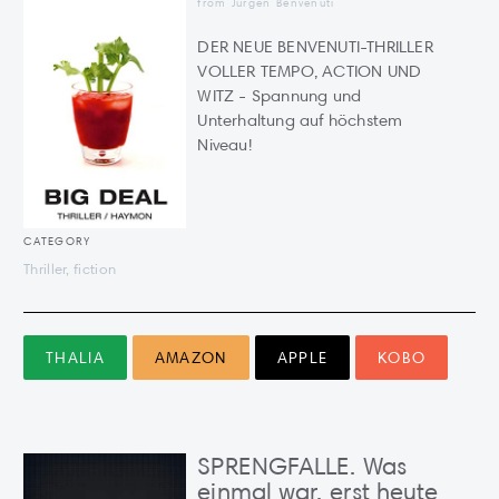
from Jürgen Benvenuti
DER NEUE BENVENUTI-THRILLER
VOLLER TEMPO, ACTION UND
WITZ - Spannung und
Unterhaltung auf höchstem
Niveau!
CATEGORY
Thriller, fiction
THALIA
AMAZON
APPLE
KOBO
SPRENGFALLE. Was
einmal war, erst heute