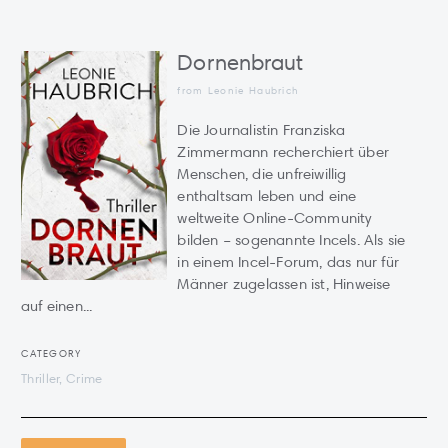
Dornenbraut
from
Leonie Haubrich
Die Journalistin Franziska
Zimmermann recherchiert über
Menschen, die unfreiwillig
enthaltsam leben und eine
weltweite Online-Community
bilden – sogenannte Incels. Als sie
in einem Incel-Forum, das nur für
Männer zugelassen ist, Hinweise
auf einen...
CATEGORY
Thriller, Crime