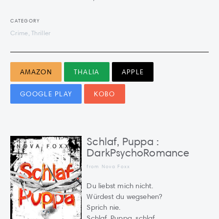
CATEGORY
Crime, Thriller
AMAZON
THALIA
APPLE
GOOGLE PLAY
KOBO
Schlaf, Puppa :
DarkPsychoRomance
from Nova Foxx
Du liebst mich nicht.
Würdest du wegsehen?
Sprich nie.
Schlaf, Puppa, schlaf.