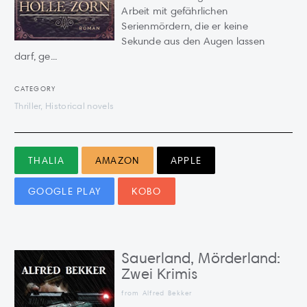
Arbeit mit gefährlichen
Serienmördern, die er keine
Sekunde aus den Augen lassen
darf, ge...
CATEGORY
Thriller, Historical novels
THALIA
AMAZON
APPLE
GOOGLE PLAY
KOBO
Sauerland, Mörderland:
Zwei Krimis
from Alfred Bekker