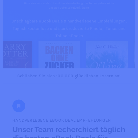
Hinweise zum Widerruf und der Verarbeitung der Daten geben wir in
unserer
Datenschutzerklärung
Unschlagbare eBook Deals & handverlesene Empfehlungen.
Täglich kostenlose und stark reduzierte Kindle, iTunes und
Tolino eBooks
Schließen Sie sich 100.000 glücklichen Lesern an!
HANDVERLESENE EBOOK DEAL EMPFEHLUNGEN
Unser Team recherchiert täglich