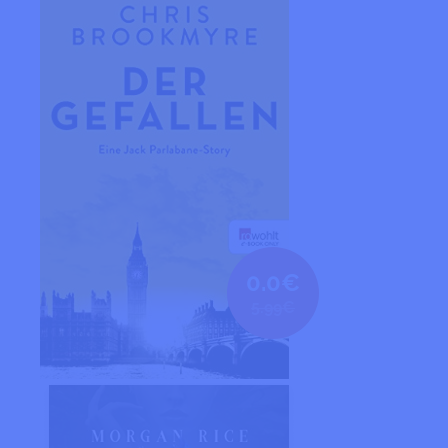
0.0€
5.99€